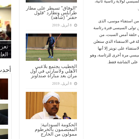
سيسي لولاية رئاسية ثانية،
“الوفاق” تسيطر على مطار
طرابلس وتطارد “فلول
حفتر” (شاهد)
ثانية خلال 72 ساعة فقط من استفتاء موسى، الذى
8 أبريل، 2019
من المصريين من تولى السيسى فترة رئاسة
في حلقة أمس السبت، من
“الإ
“الم
“متح
 في الاستفتاء الذي ستعلن
الط
تعرف
مواط
أمين
الان
تفتاء على تويتر إلا أنها
الحر
اقتص
بدي
القض
العا
شح السيسي مرة أخرى للرئاسة، وهو
به على الشاشة فقط.
الخطيب يجتمع بلاعبي
أحدث
الأهلي ولاسارتي في أول
مران بعد مباراة صنداونز
8 أبريل، 2019
الحكومة السودانية:
المعتصمون بالخرطوم
ممولون من الخارج