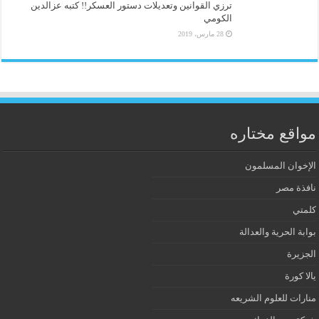
ترزي القوانين وتعديلات دستور العسكر!! كتبه عزالدين
الكومي
28 مارس، 2019
مواقع مختاره
الإخوان المسلمون
نافذة مصر
كلمتي
بوابة الحرية والعدالة
الجزيرة
يالا كورة
منارات للعلوم الشريعه