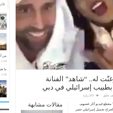
الأخ
من آد
13 مارس، 2026
ما هي
13 مارس، 2026
نّت له.. “شاهد” الفنانة
 بطبيب إسرائيلي في دبي
ف تعليق
203 زيارة
مقالات مشابهة
 مقطع فيديو أثار غضبهم،
ا لجراح تجميل إسرائيلي حضر