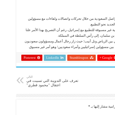
 تواصل السعودية من خلال تحركات واتصالات ولقاءات مع مسؤولين
لجديد نحو التطبيع.
غير مسبوقة للتطبيع مع إسرائيل، رغم أن التصريح بهذا الأمر علنا
 بن سلمان، إلى رأس السلطة في المملكة.
مي بين الرياض وتل أبيب؛ حيث زار رجال أعمال ومسؤولون سعوديون
ن مسؤولين إسرائيليين وأمراء سعوديين؛ وهو أمر غير مسبوق.
Pinterest
LinkedIn
Stumbleupon
Google +
التالي
تعرف على التدوينة التي تسببت في
اعتقال “محمود قطري”
امية مشار إليها بـ
*