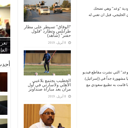
سعودية “وعد” وهي تضحك
 الخليجي، قبل ان تغني له
“الوفاق” تسيطر على مطار
طرابلس وتطارد “فلول
“الإ
“الم
“متح
حفتر” (شاهد)
الط
تعرف
مواط
أمين
الان
8 أبريل، 2019
الحر
اقتص
بدي
القض
العا
أحدث
وعد” التي نشرت مقاطع فيديو
 مشهورة جداً في (إسرائيل).
الخطيب يجتمع بلاعبي
الأهلي ولاسارتي في أول
ا قامت به تطبيع سعودي مع
مران بعد مباراة صنداونز
8 أبريل، 2019