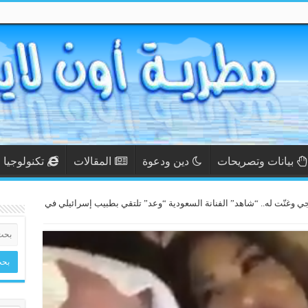
بيانات وتصريحات
دين ودعوة
المقالات
تكنولوجيا
جي وغنّت له.. “شاهد” الفنانة السعودية “وعد” تلتقي بطبيب إسرائيلي في