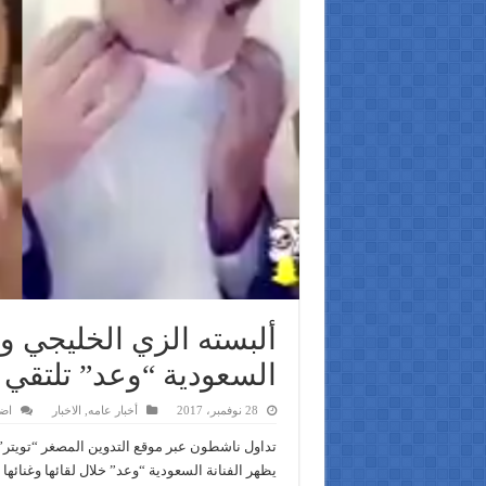
ألبسته الزي الخليجي وغ
السعودية “وعد” تلتقي
28 نوفمبر، 2017
أخبار عامه
,
الاخبار
اض
تداول ناشطون عبر موقع التدوين المصغر “تويتر”
يظهر الفنانة السعودية “وعد” خلال لقائها وغنائه