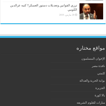
ترزي القوانين وتعديلات دستور العسكر!! كتبه عزالدين
الكومي
28 مارس، 2019
مواقع مختاره
الإخوان المسلمون
نافذة مصر
كلمتي
بوابة الحرية والعدالة
الجزيرة
يالا كورة
منارات للعلوم الشريعه