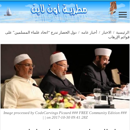
الرئيسية
/
الاخبار
/
أخبار عامه
/
دول الحصار تدرج “اتحاد علماء المسلمين” على
قوائم الإرهاب
Image processed by CodeCarvings Piczard ### FREE Community Edition ###
on 2017-10-30 09:41:28Z | |