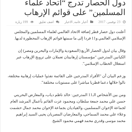
دول الحصار تدرج “اتحاد علماء
المسلمين” على قوائم الإرهاب
23 نوفمبر، 2017
أخبار عامه
,
الاخبار
اضف تعليق
199 زيارة
أعلنت دول حصار قطر إضافة الاتحاد العالمي لعلماء المسلمين والمجلس
الإسلامي العالمي و11 فردا إلى ما سمتها قوائم الإرهاب المحظورة لديها.
وقال بيان لدول الحصار الأربع (السعودية والإمارات والبحرين ومصر) إن
الكيانين المدرجين “مؤسستان إرهابيتان تعملان على ترويج الإرهاب عبر
استغلال الخطاب الإسلامي”.
وزعم البيان أن “الأفراد المدرجين على القائمة نفذوا عمليات إرهابية مختلفة،
نالوا خلالها دعما قطريا مباشرا على مستويات مختلفة”.
ومن بين الأشخاص الـ11 المدرجين: خالد ناظم دياب، والمعارض البحريني
حسن علي محمد جمعة سلطان، ومحمود عزت القائم بأعمال المرشد العام
لجماعة الإخوان المسلمين، والقياديان بجماعة الإخوان محمد جمال حشمت
وعلاء علي محمد السماحي، والمعارضان المصريان يحيى السيد إبراهيم
محمد موسى وقدري محمد فهمي محمود الشيخ.