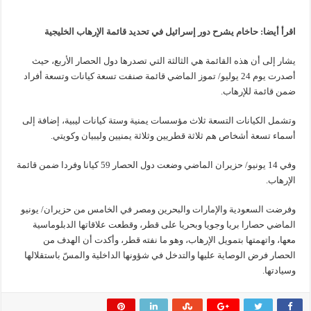
اقرأ أيضا: حاخام يشرح دور إسرائيل في تحديد قائمة الإرهاب الخليجية
يشار إلى أن هذه القائمة هي الثالثة التي تصدرها دول الحصار الأربع، حيث
أصدرت يوم 24 يوليو/ تموز الماضي قائمة صنفت تسعة كيانات وتسعة أفراد
ضمن قائمة للإرهاب.
وتشمل الكيانات التسعة ثلاث مؤسسات يمنية وستة كيانات ليبية، إضافة إلى
أسماء تسعة أشخاص هم ثلاثة قطريين وثلاثة يمنيين وليبيان وكويتي.
وفي 14 يونيو/ حزيران الماضي وضعت دول الحصار 59 كيانا وفردا ضمن قائمة
الإرهاب.
وفرضت السعودية والإمارات والبحرين ومصر في الخامس من حزيران/ يونيو
الماضي حصارا بريا وجويا وبحريا على قطر، وقطعت علاقاتها الدبلوماسية
معها، واتهمتها بتمويل الإرهاب، وهو ما نفته قطر، وأكدت أن الهدف من
الحصار فرض الوصاية عليها والتدخل في شؤونها الداخلية والمسّ باستقلالها
وسيادتها.