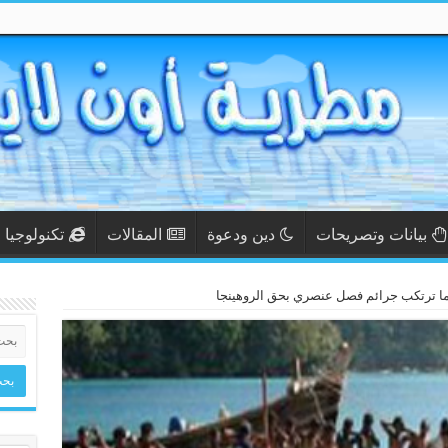
بيانات وتصريحات
دين ودعوة
المقالات
تكنولوجيا
ورما ترتكب جرائم فصل عنصري بحق الروهينجا