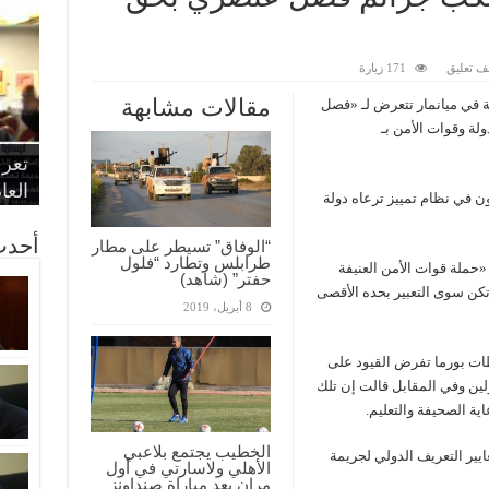
ف تعليق
171 زيارة
مقالات مشابهة
ة في ميانمار تتعرض لـ «فصل
 وقوات الأمن بـ
“الإ
“الم
“متح
الط
تعرف
مواط
أمين
الان
الحر
اقتص
بدي
القض
العا
 في نظام تمييز ترعاه دولة
أحدث
“الوفاق” تسيطر على مطار
طرابلس وتطارد “فلول
«حملة قوات الأمن العنيفة
حفتر” (شاهد)
 تكن سوى التعبير بحده الأقصى
8 أبريل، 2019
ت بورما تفرض القيود على
لين وفي المقابل قالت إن تلك
ة الصحيفة والتعليم.
الخطيب يجتمع بلاعبي
ير التعريف الدولي لجريمة
الأهلي ولاسارتي في أول
مران بعد مباراة صنداونز