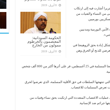
8 أبريل، 2019
يرا أشارت فيه إلى ارتكاب
حصى من النساء والفتيات من
سكريين بورميين.
الأمن البورمية ومدنيين
ثني».
الحكومة السودانية:
المعتصمون بالخرطوم
ممولون من الخارج
تشكل إبادة بحق الروهينجا في
عرضن للذبح أو الحرق وهن
8 أبريل، 2019
وبدأت السلطة في ميانمار حملة عنف ضد الروهينجا المسلمة في 25 أغسطس، فر على أثرها أكثر من 800 ألف شخص
ية.
التي تنتهجها السلطات في حق الأقلية المسلمة، الذي تعرضوا لحرق
كدت تعرض المسلمات للاغتصاب.
عمليات الاغتصاب المتعددة التي ارتكبت بحق نساء وفتيات من
ها جرائم ضد الإنسانية.