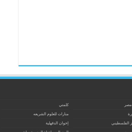
 مصر
كلمتي
رة
منارات للعلوم الشريعه
ز الفلسطيني
إخوان الدقهلية