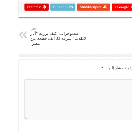
Pinterest
LinkedIn
Stumbleupon
Google +
التالي
فيديوجراف| كيف بررت “آثار
الانقلاب” سرقة 33 ألف قطعة من
مصر!
امية مشار إليها بـ
*