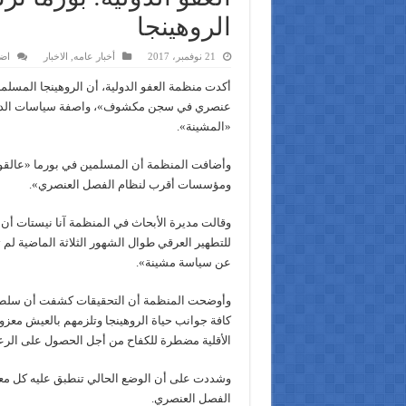
الروهينجا
21 نوفمبر، 2017
أخبار عامه
,
الاخبار
اض
أكدت منظمة العفو الدولية، أن الروهينجا المسلم
عنصري في سجن مكشوف»، واصفة سياسات الدولة
«المشينة».
وأضافت المنظمة أن المسلمين في بورما «عالقون
ومؤسسات أقرب لنظام الفصل العنصري».
وقالت مديرة الأبحاث في المنظمة آنا نيستات أن 
للتطهير العرقي طوال الشهور الثلاثة الماضية لم
عن سياسة مشينة».
وأوضحت المنظمة أن التحقيقات كشفت أن سلطا
كافة جوانب حياة الروهينجا وتلزمهم بالعيش معزو
الأقلية مضطرة للكفاح من أجل الحصول على الرعاي
وشددت على أن الوضع الحالي تنطبق عليه كل معاي
الفصل العنصري.