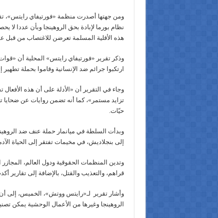
ومن جهتها أصدرت منظمة «فورتيفاي رايتس»، تقر
نظام بورما لإبادة بحق الروهينجا وبأن عددا لا ي
هذه الأقلية المسلمة تعرضن للاغتصاب من قبل ع
وذكر تقرير «فورتيفاي رايتس» المحلية أن «قوات 
ارتكبوا جرائم ضد الإنسانية وقاموا بحملة تطهير إ
وجاء في التقرير أن «الأدلة على أن هذه الأفعال 
تزايد مستمر»، كما أنه تضمن روايات عن ضحايا ت
حيّات.
إلى بنجلاديش، في مخيمات تفتقر إلى الحياة الآدم
وتدين المنظمات الحقوقية ودول العالم، المجازر 
قراهم، والتعذيب والقتل، بالإضافة إلى تقارير أ
وأشار تقرير لـ«رايتس ووتش»، الخميس، إلى أن 
الروهينجا وغيرها من الأعمال الوحشية يمكن تصنيف