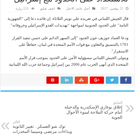
21 نوفمبر، 2017
أخبار عامه
,
الاخبار
اضف تعليق
155 زيارة
قال الجيش اللبناني في تغريدة على تويتر الثلاثاء، إن قائده دعا إلى “الجهوزية
التامة” على الحدود الجنوبية لمواجهة “تهديدات العدو الإسرائيلي وخروقاته”.
ودعا العماد جوزيف عون الجنود “إلى السهر الدائم على حسن تنفيذ القرار
1701 بالتنسيق والتعاون مع قوات الأمم المتحدة في لبنان، حفاظاً على
الاستقرار”.
ويتولى الجيش اللبناني مسؤولية الأمن على الحدود بموجب قرار الأمم
المتحدة الذي أنهى الحرب عام 2006 بين إسرائيل وجماعة حزب الله اللبنانية.
السابق
إغلاق بوغازي الإسكندرية والدخيلة
أمام حركة الملاحة لسوء الأحوال
الجوية
التالي
توك شو العسكر.. تغيير الثانوية
وبذاءات مرتضى وسينما المخدرات