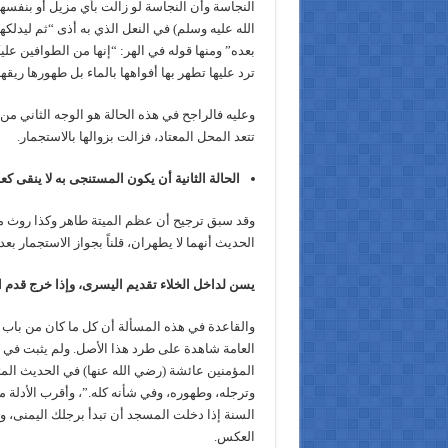
النجاسة وأن النجاسة لو زالت بأي مزيل أو بنفس
الله عليه وسلم) في النعل الذي به أذى “ثم ليدلكه
بعده” ومنها قوله في الهر: “إنها من الطوافين علي
ترد عليها تطهر بها أفواهها بالماء بل طهورها ريقها. (مجم
وعليه فالراجح في هذه الحالة هو الوجه الثاني من 
تتعد المحل المعتاد، فزالت بزوالها بالاستجمار.
الحالة الثانية أن يكون المستنجى به لا ينقى ك
وقد سبق ترجيح أن عظم الميتة طاهر وكذا روث مأك
الحديث أنهما لا يطهران، قلناً بجواز الاستجمار بع
يسن لداخل الخلاء تقديم اليسرى، وإذا خرج قدم ا
والقاعدة في هذه المسألة أن كل ما كان من باب ال
العامة شاهدة على طرد هذا الأصل. ولم يثبت في م
المؤمنين عائشة (رضي الله عنها) في الحديث المتف
وترجله، وطهوره، وفي شأنه كله.”، وأقرب الأدلة م
السنة إذا دخلت المسجد أن تبدأ برجلك اليمنى، و
العكس.