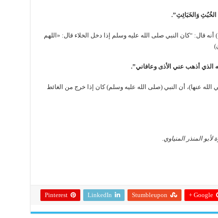
ُثِ وَالخَبَائِثِ”.
نه قال: “كان النبي صلى الله عليه وسلم إذا دخل الخلاء قال: «اللهم
)
ه الذي أذهب عني الأذى وعافاني”.
ه عنها)، أن النبي (صلى الله عليه وسلم) كان إذا خرج من الغائط
لأبو المنذر المنياوي.
Pinterest
LinkedIn
Stumbleupon
Google +