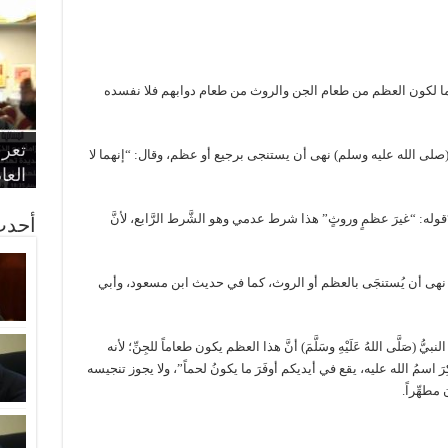
بهما لكون العظم من طعام الجن والروث من طعام دوابهم فلا نفسده
“الإ
“الم
“متح
الط
تعرف
مواط
أمين
الان
 (صلى الله عليه وسلم) نهى أن يستنجى برجيع أو عظم، وقال: “إنهما لا
الحر
اقتص
بدي
القض
العا
لشيخ العثيمين في (الشرح الممتع 1/ 134): “قوله: “غيرَ عظمٍ وروثٍ” هذا شرط عدمي وهو الشَّرط الرَّابع، لأنَّ
أحدث
وسَلَّمَ) نهى أن يُستنجَى بالعظم أو الروث، كما في حديث ابن مسعود، وأبي
لنبيُّ (صَلَّى اللهُ عَلَيْهِ وسَلَّمَ) أنَّ هذا العظم يكون طعاماً للجِنِّ؛ لأنه
 ذُكِرَ اسمُ الله عليه، يقع في أيديكم أوفَرَ ما يكونُ لحماً”، ولا يجوز تنجيسه
طهِّراً.