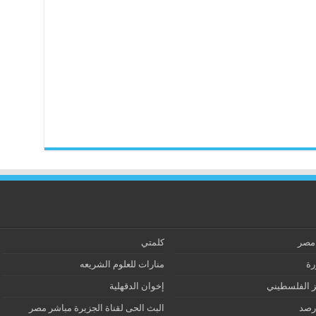
 مصر
كلمتي
رة
منارات للعلوم الشريعه
ز الفلسطيني
إخوان الدقهلية
رصد
البث الحى لقناة الجزيرة مباشر مصر