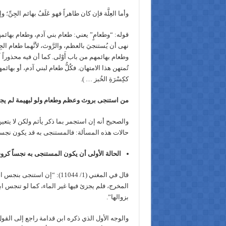
وأما العِلَّة فإن كان طاهراً فهو عَلَفُ بهائم الجِنِّ
قوله: “وطعامٍ” يعني: طعام بني آدم، وطعام بهائمهم، فلا 
نهى أن يُستنجيَ بالعظم، والرَّوث، لأنَّهما طعام 
وطعام بهائمهم من باب أَوْلى. كما أن فيه محذوراً آخ
تُمتهن هذا الامتهان. فكُلُّ طعام لبني آدم، أو بهائمهم
ككِسْرَةِ الخُبز … ).
من استنجى بروث وعظم وطعام ولو لبهيمة لم يجزئه
والصحيح أنه إن استجمر بما ذكر يأثم ولكن لا يتعي
حالات هذه المسألة: فالمستنجى به قد يكون نجساً،
الحالة الأولى أن يكون المستنجى به نجساً كروث
قال في المغني (1/ 11044): “
المخرج، فلم يجزئ فيها غير الماء، كما لو تنجس اب
بزوالها”.
والوجه الأول الذي ذكره ابن قدامة راجع إلى القول ب