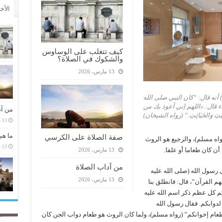
الأخ
كيف تتغلب على الوساوس
والشكوك في الصلاة؟
13 مارس، 2026
نه قال: “كان النبي صلى الله
ء قال: «اللهم إني أعوذ بك من
من آد
بُثِ وَالخَبَائِثِ.” (رواه الشيخان)
13 مارس، 2026
ما هي
صفة الصلاة على الكرسي
واه مسلم)، والرجيع هو الروث
13 مارس، 2026
أن كان طعاما أو علفا.
13 مارس، 2026
من آداب الصلاة
 رسول الله (صلى الله عليه
13 مارس، 2026
 القرآن”، قال: فانطلق بنا
“لكم كل عظم ذكر اسم الله عليه
لدوابكم. فقال رسول الله
 طعام إخوانكم” (رواه مسلم)، ولما كان الروث هو طعام دواب الجن كان