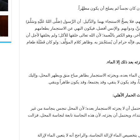
؛ وإن كان نجساً لم يصلح أن يكون مطهِّراً.
يصحُّ الاستنجاء بهما. والدَّليل: أن الرَّسول (صَلَّى اللهُ عَلَيْهِ وسَلَّمَ)
الجِنِّ، ودوابهم. والإنس أفضل، فيكون النهي عن الاستجمار بطعامهم
ر، وهو الكفر بالنِّعمة؛ لأن الله تعالى خلقها للأكل؛ ولم يخلقها لأجل أن
، فإنَّه حرام أن يُستَجْمَرَ به. وظاهر كلام المؤلِّف: ولو كان فَضْلَةَ طعام
 بعد ذلك إلا الماء.
ن الماء بعده، ويجزئه الاستجمار بطاهر مباح منق ويطهر المحل، وإليك
 وقد يكون لا ينقي، وقد يجتمعا، وقد يكون طاهراً وينقي.
 الحمار الأهلي:
إن استنجى بنجس احتمل أن لا يجزئه الاستجمار بعده؛ لأن المحل تنجس بنجاسة من غير
تداء، ويحتمل أن يجزئه، لأن هذه النجاسة تابعة لنجاسة المحل، فزالت
تخصيص الماء لإزالة النجاسة، والراجح أنه لا يتعين الماء لإزالة