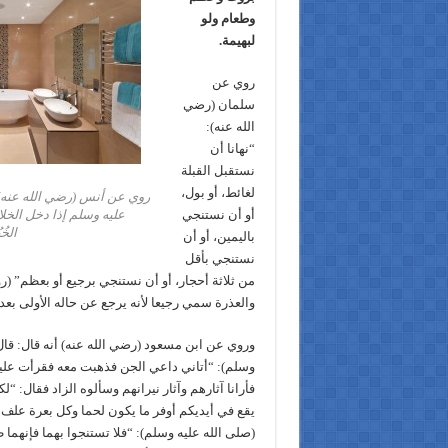
وطعام ولو
لبهيمة.
روي عن
سلمان (رضي
الله عنه):
“نهانا أن
نستقبل القبلة
لغائط، أو بول،
روي عن أنس (رضي الله عنه) أ
أو أن نستنجي
عليه وسلم إذا دخل الخلا
الخُ
باليمين، أو أن
نستنجي بأقل
من ثلاثة أحجار، أو أن نستنجي برجيع أو بعظم” (ر
والعذرة سمي رجيعا لأنه يرجع عن حاله الأولى بعد 
وروي عن ابن مسعود (رضي الله عنه) أنه قال: قال
وسلم): “أتاني داعي الجن فذهبت معه فقرأت عليهم
فأرانا آثارهم وآثار نيرانهم وسألوه الزاد فقال: 
يقع في أيديكم أوفر ما يكون لحما وكل بعرة علف 
(صلى الله عليه وسلم): “فلا تستنجوا بهما فإنهما