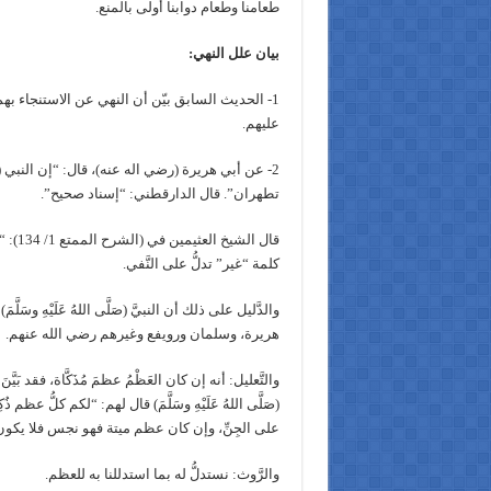
طعامنا وطعام دوابنا أولى بالمنع.
بيان علل النهي:
1- الحديث السابق بيّن أن النهي عن الاستنجاء 
عليهم.
2- عن أبي هريرة (رضي اله عنه)، قال: “إن النبي
تطهران”. قال الدارقطني: “إسناد صحيح”.
قال ا
كلمة “غير” تدلُّ على النَّفي.
والدَّليل على ذلك أن النبيَّ (صَلَّى اللهُ عَلَيْهِ 
هريرة، وسلمان ورويفع وغيرهم رضي الله عنهم.
والتَّعليل: أنه إن كان العَظْمُ عظمَ مُذَكَّاة، فقد بَيَّنَ ا
(صَلَّى اللهُ عَلَيْهِ وسَلَّمَ) قال لهم: “لكم كلُّ عظم
على الجِنِّ، وإن كان عظم ميتة فهو نجس فلا يكون م
والرَّوث: نستدلُّ له بما استدللنا به للعظم.