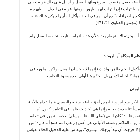
ها فقد حصل مقصود الشرع وطَهُرَ المحل والدليل على ذلك قوله (صلى
ما بالتراب فإن التراب لهما طهور”، ومنها: قوله في الذيل: “يطهره ما
كم والطوافات” مع أن الهر في العادة يأكل الفأر ولم يكن هناك قناة
وع الفتاوى 21/ 474).
أنه يجزئه الاستجمار بعده؛ لأن هذه النجاسة تابعة لنجاسة المحل ولم
عظم المذكاة أو الروث:
ول اللحم طاهر، ولذلك فإنهما لا ينجسان المحل، ولكن لما ورد في
دهما، كالحالة الأولى بل الحكم هنا أولى لعدم وجود النجاسة.
ليمنى.
تكريم والتزين فاليمين أحق بالتقديم فيه واليسرى فيما عداه والأدلة
سألتنا حديث بعينه وإنما هي أحاديث عامة في التيامن كقول أم
ق عليه: “كان النبي (صلى الله عليه وسلم) يعجبه التيمن، في تنعله،
ا رواه الحاكم وحسنه الألباني عن أنس ( رضي الله عنه) أنه قال: “من
إذا خرجت أن تبدأ برجلك اليسرى”، ويقاس عليه الدخول الخلاء بقياس