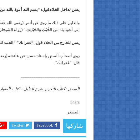
يسن لداخل الخلاء قول: “بسم الله أعوذ بالله من الخُب
والدليل على ذلك ما روي عن أنس (رضي الله عنه) أ
إني أعوذ بك من الخُبُثِ وَالخَبَائِثِ.” (رواه الشيخان
يسن للخارج من الخلاء قول: “غفرانك” “الحمد لل
روى أصحاب السنن بإسناد حسن عن عائشة (رضي الل
قال: “غفرانك”.
___________________________
المصدر: كتاب التحرير شرح الدليل – كتاب الطهارة 
Share
المصدر
Twitter
Facebook
شاركها