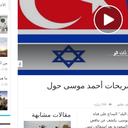
الأخ
من آد
13 مارس، 2026
ما هي
صريحات أحمد موسى حول
13 مارس، 2026
ف تعليق
166 زيارة
مقالات مشابهة
لبلد” المذاع على قناة
د موسى، يكشف عن تناقض
ة السعودية بعد استقالة رئيس