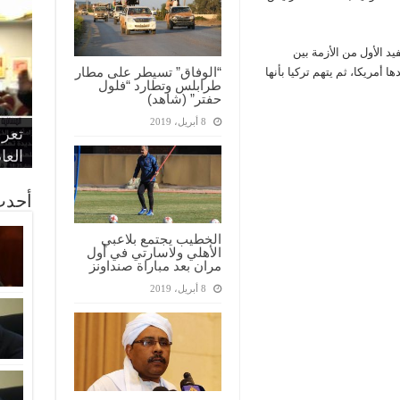
 الأول من الأزمة بين
“الوفاق” تسيطر على مطار
ا أمريكا، ثم يتهم تركيا بأنها
طرابلس وتطارد “فلول
حفتر” (شاهد)
“الإ
“الم
“متح
8 أبريل، 2019
الط
تعرف
مواط
أمين
الان
الحر
اقتص
بدي
القض
العا
أحدث
الخطيب يجتمع بلاعبي
الأهلي ولاسارتي في أول
مران بعد مباراة صنداونز
8 أبريل، 2019