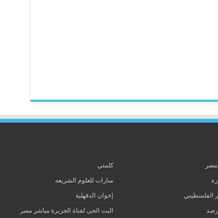
 مصر
كلمتي
رة
منارات للعلوم الشريعه
ز الفلسطيني
إخوان الدقهلية
رصد
البث الحى لقناة الجزيرة مباشر مصر