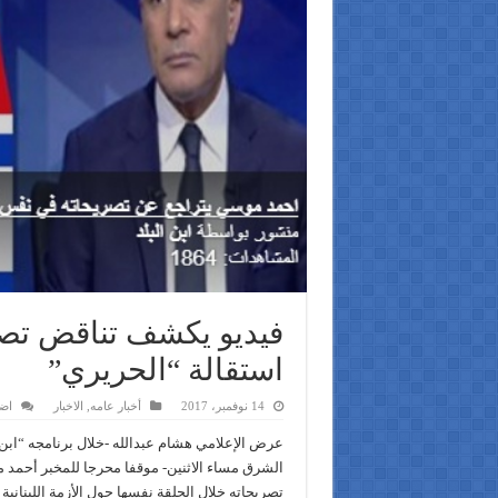
فيديو يكشف تناقض ت
استقالة “الحريري”
14 نوفمبر، 2017
أخبار عامه
,
الاخبار
اض
عرض الإعلامي هشام عبدالله -خلال برنامجه “ابن ا
الشرق مساء الاثنين- موقفا محرجا للمخبر أحم
تصريحاته خلال الحلقة نفسها حول الأزمة اللبناني