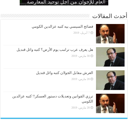
الحرائر
اقتصادية”
بديل عن القصاص
القضاء لألعوبة في يد العسكر
العام للإخوان من أجل توحيد المعارضة
أحدث المقالات
فضائح السيسي بيه كتبه عزالدين الكومي
7 أبريل، 2019
هل يعرف عرب ترامب يوم الأرض؟ كتبه وائل قنديل
30 مارس، 2019
العرش مقابل الجولان كتبه وائل قنديل
28 مارس، 2019
ترزي القوانين وتعديلات دستور العسكر!! كتبه عزالدين
الكومي
28 مارس، 2019