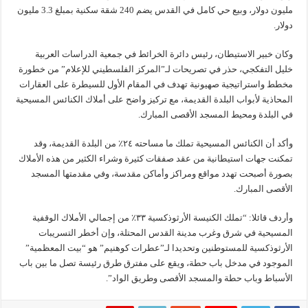
مليون دولار، وبيع حي كامل في القدس يضم 240 شقة سكنية بمبلغ 3.3 مليون
دولار.
وكان خبير الاستيطان، رئيس دائرة الخرائط في جمعية الدراسات العربية
خليل التفكجي، حذر في تصريحات لـ”المركز الفلسطيني للإعلام” من خطورة
مخطط واستراتيجية صهيونية تهدف في المقام الأول للسيطرة على العقارات
المحاذية لأبواب البلدة القديمة، مع تركيز واضح على أملاك الكنائس المسيحية
في البلدة ومحيط المسجد الأقصى المبارك.
وأكد أن الكنائس المسيحية تملك ما مساحته ٢٤٪ من البلدة القديمة، وقد
تمكنت جهات استيطانية من عقد صفقات كثيرة وشراء الكثير من هذه الأملاك
بصورة أصبحت تهدد مواقع ومراكز وأماكن مقدسة، وفي مقدمتها المسجد
الأقصى المبارك.
وأردف قائلا: “تملك الكنيسة الأرثوذكسية ٣٣٪ من إجمالي الأملاك الوقفية
المسيحية في شرق وغرب مدينة القدس المحتلة، وإن أخطر التسريبات
الأرثوذكسية للمستوطنين وتحديدا لـ”عطرات كوهنيم” هو “بيت المعظمية”
الموجود في مدخل باب حطة، ويقع على مفترق طرق رئيسة تصل ما بين باب
الأسباط وباب حطة والمسجد الأقصى وطريق الواد”.