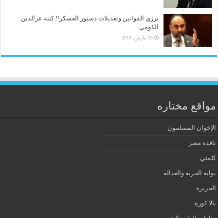
ترزي القوانين وتعديلات دستور العسكر!! كتبه عزالدين
الكومي
28 مارس، 2019
مواقع مختاره
الإخوان المسلمون
نافذة مصر
كلمتي
بوابة الحرية والعدالة
الجزيرة
يالا كورة