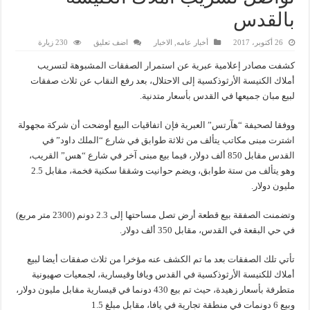
بالقدس
26 أكتوبر، 2017
أخبار عامه
,
الاخبار
اضف تعليق
230 زيارة
كشفت مصادر إعلامية عبرية عن استمرار الصفقات المشبوهة لتسريب
أملاك الكنيسة الأرثوذكسية إلى الاحتلال، بعد رفع النقاب عن ثلاث صفقات
لبيع مبان جميعها في القدس بأسعار متدنية.
ووفقا لصحيفة “هآرتس” العبرية فإن اتفاقيات البيع أوضحت أن شركة مجهولة
اشترت مبنى مكاتب يتألف من ثلاثة طوابق في شارع “الملك داود” في
القدس مقابل 850 ألف دولار، فيما بيع مبنى آخر في شارع “هس” القريب،
وهو يتألف من ستة طوابق، ويضم حوانيت وشققا سكنية فخمة، مقابل 2.5
مليون دولار.
وتضمنت الصفقة بيع قطعة أرض تصل مساحتها إلى 2.3 دونم (2300 متر مربع)
في حي البقعة في القدس، مقابل 350 ألف دولار.
تأتي تلك الصفقات بعد ما تم الكشف عنه مؤخرا من ثلاث صفقات أيضا لبيع
أملاك للكنيسة الأرثوذكسية في القدس ويافا وقيسارية، لجمعيات صهيونية
متطرفة بأسعار زهيدة، حيث تم بيع 430 دونما في قيسارية مقابل مليون دولار،
وبيع 6 دونمات في منطقة تجارية في يافا، مقابل مبلغ 1.5