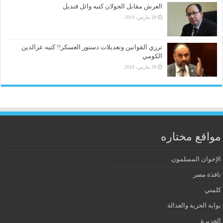
العرش مقابل الجولان كتبه وائل قنديل
28 مارس، 2019
ترزي القوانين وتعديلات دستور العسكر!! كتبه عزالدين
الكومي
28 مارس، 2019
مواقع مختاره
الإخوان المسلمون
نافذة مصر
كلمتي
بوابة الحرية والعدالة
الجزيرة