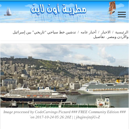
الرئيسية
/
الاخبار
/
أخبار عامه
/
تدشين خط سياحي “تاريخي” بين إسرائيل
والأردن ومصر.. تفاصيل
Image processed by CodeCarvings Piczard ### FREE Community Edition ###
on 2017-10-24 05:26:20Z | | ÿhqÿnvÿtzÿU»Z¨