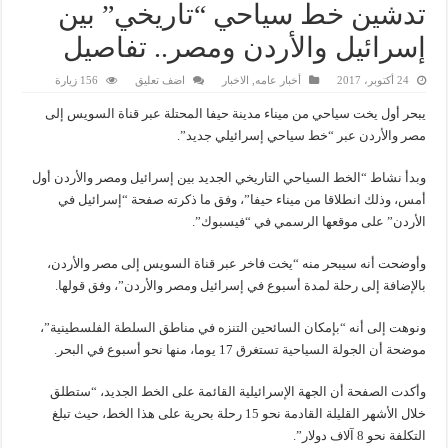
تدشين خط سياحي “تاريخي” بين
إسرائيل والأردن ومصر.. تفاصيل
24 أكتوبر، 2017
أخبار عامه
,
الاخبار
اضف تعليق
156 زيارة
يبحر أول يخت سياحي من ميناء مدينة حيفا المحتلة عبر قناة السويس إلى
مصر والأردن عبر “خط سياحي إسرائيلي جديد”.
وبدأ نشاط “الخط السياحي التاريخي الجديد بين إسرائيل ومصر والأردن أول
أمس، وذلك انطلاقا من ميناء حيفا”، وفق ما ذكرته صفحة “إسرائيل في
الأردن” على موقعها الرسمي في “فيسبوك”.
وأوضحت أنه سيبحر منه “يخت فاخر عبر قناة السويس إلى مصر والأردن،
بالإضافة إلى رحلة لمدة أسبوع في إسرائيل ومصر والأردن”، وفق قولها.
ونوهت إلى أنه “بإمكان السائحين التنزه في مناطق السلطة الفلسطينية”،
موضحة أن الجولة السياحية تستغرق 17 يوما، منها نحو أسبوع في البحر.
وأكدت الصفحة أن الجهة الإسرائيلية القائمة على الخط الجديد، “ستطلق
خلال الأشهر القليلة القادمة نحو 15 رحلة بحرية على هذا الخط، حيث تبلغ
التكلفة نحو 8 آلاف دولار”.