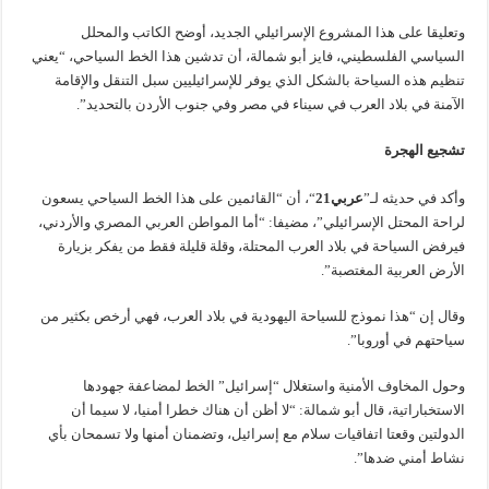
وتعليقا على هذا المشروع الإسرائيلي الجديد، أوضح الكاتب والمحلل
السياسي الفلسطيني، فايز أبو شمالة، أن تدشين هذا الخط السياحي، “يعني
تنظيم هذه السياحة بالشكل الذي يوفر للإسرائيليين سبل التنقل والإقامة
الآمنة في بلاد العرب في سيناء في مصر وفي جنوب الأردن بالتحديد”.
تشجيع الهجرة
وأكد في حديثه لـ”
عربي21
“، أن “القائمين على هذا الخط السياحي يسعون
لراحة المحتل الإسرائيلي”، مضيفا: “أما المواطن العربي المصري والأردني،
فيرفض السياحة في بلاد العرب المحتلة، وقلة قليلة فقط من يفكر بزيارة
الأرض العربية المغتصبة”.
وقال إن “هذا نموذج للسياحة اليهودية في بلاد العرب، فهي أرخص بكثير من
سياحتهم في أوروبا”.
وحول المخاوف الأمنية واستغلال “إسرائيل” الخط لمضاعفة جهودها
الاستخباراتية، قال أبو شمالة: “لا أظن أن هناك خطرا أمنيا، لا سيما أن
الدولتين وقعتا اتفاقيات سلام مع إسرائيل، وتضمنان أمنها ولا تسمحان بأي
نشاط أمني ضدها”.