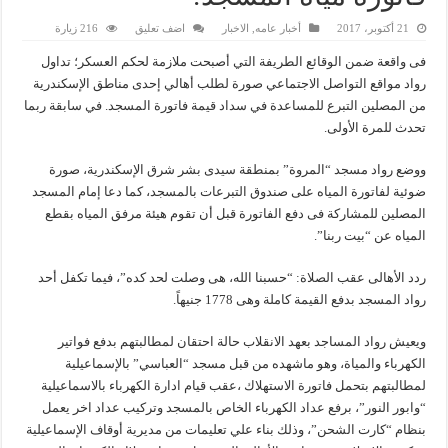
21 أكتوبر، 2017
أخبار عامه
,
الاخبار
اضف تعليق
216 زيارة
فى واقعة ضمن الوقائع الطريفة التي أصبحت ملازمة لحكم العسكر؛ تداول
رواد مواقع التواصل الاجتماعي صورة لطلب أهالي إحدى مناطق الإسكندرية
من المصلين التبرع للمساعدة في سداد قيمة فاتورة المسجد. في سابقة ربما
تحدث للمرة الأولى.
ووضع رواد مسجد “المروة” بمنطقة سيدى بشر شرق الإسكندرية، صورة
ضوئية لفاتورة المياه على صندوق التبرعات بالمسجد، كما دعا إمام المسجد
المصلين للمشاركة فى دفع الفاتورة قبل أن تقوم هيئة مرفق المياه بقطع
المياه عن “بيت ربنا”.
ردد الأهالى عقب الصلاة: “حسبنا الله، هى وصلت لحد كده”، فيما تكفل أحد
رواد المسجد بدفع القيمة كاملة وهى 1778 جنيهاً.
ويعيش رواد المساجد بعهد الانقلاب حالة احتقان لمطالبتهم بدفع فواتير
الكهرباء والمياة، وهو ماشهده من قبل مسجد “العباسي” بالإسماعيلية
لمطالبتهم بتحمل فاتورة الاستهلاك ،عقب قيام ادارة الكهرباء بالاسماعيلية
“وابور النور”، برفع عداد الكهرباء الخاص بالمسجد وتركيب عداد اخر يعمل
بنظام “كارت الشحن”، وذلك بناء علي تعليمات من مديرية أوقاف الإسماعيلية