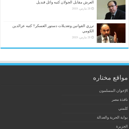
العرش مقابل الجولان كتبه وائل قنديل
28 مارس، 2019
ترزي القوانين وتعديلات دستور العسكر!! كتبه عزالدين
الكومي
28 مارس، 2019
مواقع مختاره
الإخوان المسلمون
نافذة مصر
كلمتي
بوابة الحرية والعدالة
الجزيرة