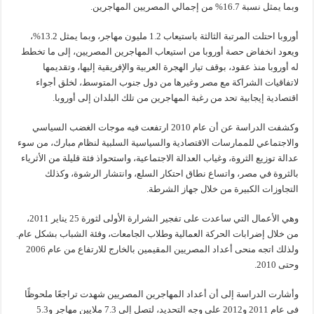
وبما يمثل نسبة 16.7% من إجمالي المصريين المهاجرين.
أوروبا احتلت المرتبة الثالثة باستيعاب 1.2 مليون مهاجر، وبما يمثل 13.2%،
ويعود انخفاض حصة أوروبا من استيعاب المهاجرين المصريين، إلى ما تخطط
له أوروبا منذ عقود، بوقف تيار الهجرة العربية والإفريقية إليها، وتقديمها
لاتفاقيات الشراكة مع مصر وغيرها من دول جنوب المتوسط، لخلق أجواء
اقتصادية إيجابية تحد من رغبة المهاجرين من تلك البلدان إلى أوروبا.
وكشفت الدراسة عن أن عام 2010 ارتفعت فيه موجات الغضب السياسي
والاجتماعي للممارسات الاقتصادية والسياسية السلبية لنظام مبارك، من سوء
عدالة توزيع الثروة، وغياب العدالة الاجتماعية، واستحواذ فئة قليلة من الأثرياء
بالثروة في مصر، واتساع نطاق احتكار السلع، وانتشار الرشوة، وكذلك
التجاوزات الكبيرة من خلال جهاز الشرطة.
وهي الأعمال التي ساعدت على تفجير الشرارة الأولى لثورة 25 يناير 2011،
من خلال إضرابات الحركة العمالية وطلاب الجامعات، وفئة الشباب بشكل عام.
ولذلك اتجه منحى أعداد المصريين المقيمين بالخارج للارتفاع من عام 2006
وحتى 2010.
وأشارت الدراسة إلى أن أعداد المهاجرين المصريين شهدت تراجعًا ملحوظًا
في عام 2011 و2012 على وجه التحديد، لتصل إلى 7.3 ملايين مهاجر و5.3