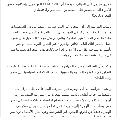
ملايين مهاجر على التوالي. موضحا أن ذلك “لقناعة المهاجرين بإمكانية تحسن
الأجواء العامة بمصر على الصعيدين السياسي والاقتصادي”.
الهجرة تاريخيًا
ونبهت الدراسة إلى أن الهجرة غير الشرعية بين المصريين في السبعينيات
والثمانينيات كانت تتركز في الذهاب إلى ليبيا والعراق والأردن، حيث كانت
عادة ما تضم العمالة غير الماهرة، والتي لم تكن مؤهلة للحصول على عقود
عمل للسفر لتلك البلاد، فكانوا يهاجرون عبر الحدود البرية لليبيا، أو عبر
تأشيرات سياحية لكل من الأردن والعراق، وكانت هذه الهجرات تضم ما قدر
في ذلك التوقيت بنحو 3 ملايين مهاجر.
وأكدت أن العمالة المصرية المهاجرة للدولة العربية كثيرا ما تعرضت للطرد أو
التجاوز في حقوقهم المادية والمعنوية؛ بسبب الخلافات السياسية بين مصر
وتلك البلدان.
ولفتت الدراسة إلى أن الهجرة غير الشرعية لليبيا عادت على الرغم مما
يكتنفها من حرب أهلية، وكذلك تشهد الهجرة غير الشرعية للمصريين إلى
أوروبا أعدادًا متزايدة؛ بسبب سوء الأوضاع الاقتصادية والاجتماعية في مصر،
حتى وصلت تلك الهجرة إلى شريحة عمرية، لم يكن يتصور أن تفكر في
الهجرة، فضلًا عن لجوئها للهجرة غير الشرعية، وهي هجرة الأطفال دون سن