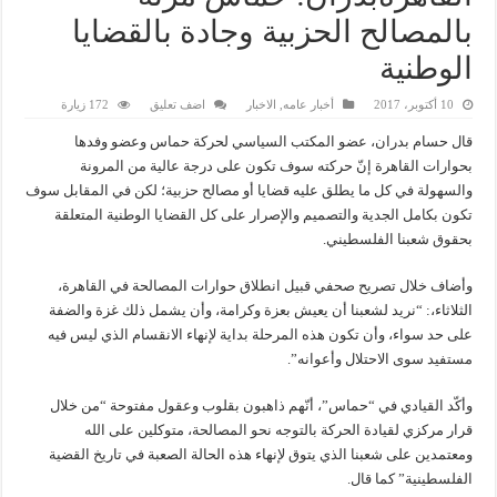
بالمصالح الحزبية وجادة بالقضايا
الوطنية
10 أكتوبر، 2017
أخبار عامه
,
الاخبار
اضف تعليق
172 زيارة
قال حسام بدران، عضو المكتب السياسي لحركة حماس وعضو وفدها
بحوارات القاهرة إنّ حركته سوف تكون على درجة عالية من المرونة
والسهولة في كل ما يطلق عليه قضايا أو مصالح حزبية؛ لكن في المقابل سوف
تكون بكامل الجدية والتصميم والإصرار على كل القضايا الوطنية المتعلقة
بحقوق شعبنا الفلسطيني.
وأضاف خلال تصريح صحفي قبيل انطلاق حوارات المصالحة في القاهرة،
الثلاثاء،: “نريد لشعبنا أن يعيش بعزة وكرامة، وأن يشمل ذلك غزة والضفة
على حد سواء، وأن تكون هذه المرحلة بداية لإنهاء الانقسام الذي ليس فيه
مستفيد سوى الاحتلال وأعوانه”.
وأكّد القيادي في “حماس”، أنّهم ذاهبون بقلوب وعقول مفتوحة “من خلال
قرار مركزي لقيادة الحركة بالتوجه نحو المصالحة، متوكلين على الله
ومعتمدين على شعبنا الذي يتوق لإنهاء هذه الحالة الصعبة في تاريخ القضية
الفلسطينية” كما قال.