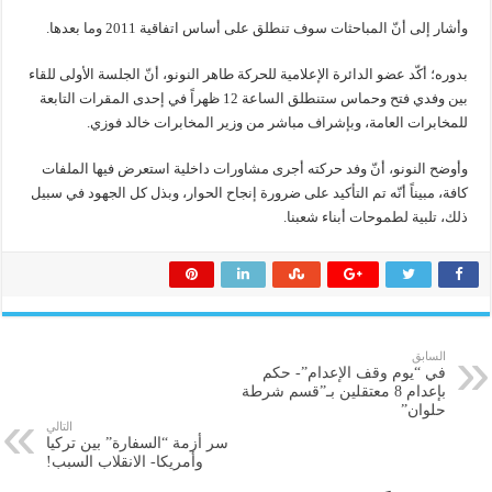
وأشار إلى أنّ المباحثات سوف تنطلق على أساس اتفاقية 2011 وما بعدها.
بدوره؛ أكّد عضو الدائرة الإعلامية للحركة طاهر النونو، أنّ الجلسة الأولى للقاء
بين وفدي فتح وحماس ستنطلق الساعة 12 ظهراً في إحدى المقرات التابعة
للمخابرات العامة، وبإشراف مباشر من وزير المخابرات خالد فوزي.
وأوضح النونو، أنّ وفد حركته أجرى مشاورات داخلية استعرض فيها الملفات
كافة، مبيناً أنّه تم التأكيد على ضرورة إنجاح الحوار، وبذل كل الجهود في سبيل
ذلك، تلبية لطموحات أبناء شعبنا.
السابق
في “يوم وقف الإعدام”- حكم
بإعدام 8 معتقلين بـ”قسم شرطة
حلوان”
التالي
سر أزمة “السفارة” بين تركيا
وأمريكا- الانقلاب السبب!