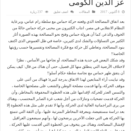
عز الدين الكومى
8 أكتوبر، 2017
المقالات
اضف تعليق
237 زيارة
بعد اتفاق المصالحة الذي وقعته حركة حماس مع سلطة رام عباس، وبرعاية
النظام الانقلابي في مصر، انتاب الكثيرون من محبى حركة حماس حالةٌ من
الخوف والذعر، كما أن هرولة حماس وفتح نحو المصالحة بهذه الصورة أثار
الكثير من التساؤلات والشك لدى كثيرين، خاصة في ظل الغموض الذى اكتنف
بنود المصالحة، وتعاطي كل حركة مع فكرة المصالحة وتفسيرها حسب رؤيتها
الخاصة!!
وقد شكك البعض في جدية هذه المصالحة، أو نجاحها من الأساس ، نظرًا
لاختلاف الأرضية التي ينطلق منها كل فصيل، حتى أن هناك من قال: كيف يمكن
أن يتفق طهر حماس مع نجاسة سلطة حكام أسلو!!
وقد تباينت أراء المتابعين لهذا الاتفاق بدرجة كبيرة؛ فهناك من أثنى على
موقف الحركة، وأنها قدمت مصلحة الوطن والشعب على مصلحتها الخاصة ،
والتمس العذر للحركة، لإقدامها على هذه الخطوة المحفوفة بالمخاطر، وأن
الحركة قدمت تضحيات وتنازلات من أجل شعب غزة الصابر المحتسب ، وهناك
من يرى البراجماتية العالية لدى الحركة، وأنها لا تقدم على مثل هذه الخطوة إلا
بعد دراسة مستفيضة، ومعرفة المخاطر المترتبة عليها ، وأن الثقة التي تتمتع
بها الحركة هي التي جعلت الآخرين يرضخون لها ، وأنهم سيضعون العراقيل
لإفشال المصالحة، وهناك من يتخوف من الخطوة التي أقدمت عليها الحركة ،
فقد قامت بإلغاء اللجنة لإدارية التي تم تشكيلها قبل ستة أشهر تقريبًا لتيسير