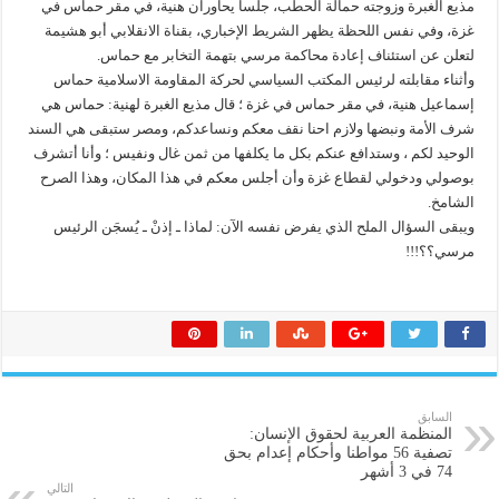
مذيع الغبرة وزوجته حمالة الحطب، جلسا يحاوران هنية، في مقر حماس في
غزة، وفي نفس اللحظة يظهر الشريط الإخباري، بقناة الانقلابي أبو هشيمة
لتعلن عن استئناف إعادة محاكمة مرسي بتهمة التخابر مع حماس.
وأثناء مقابلته لرئيس المكتب السياسي لحركة المقاومة الاسلامية حماس
إسماعيل هنية، في مقر حماس في غزة ؛ قال مذيع الغبرة لهنية: حماس هي
شرف الأمة ونبضها ولازم احنا نقف معكم ونساعدكم، ومصر ستبقى هي السند
الوحيد لكم ، وستدافع عنكم بكل ما يكلفها من ثمن غال ونفيس ؛ وأنا أتشرف
بوصولي ودخولي لقطاع غزة وأن أجلس معكم في هذا المكان، وهذا الصرح
الشامخ.
ويبقى السؤال الملح الذي يفرض نفسه الآن: لماذا ـ إذنْ ـ يُسجَن الرئيس
مرسي؟؟!!!
السابق
المنظمة العربية لحقوق الإنسان:
تصفية 56 مواطنا وأحكام إعدام بحق
74 في 3 أشهر
التالي