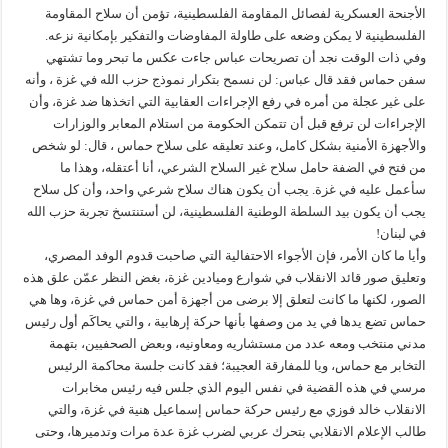
الأجنحة العسكرية لفصائل المقاومة الفلسطينية، تؤمن أن سلاح المقاومة
الفلسطينية لا يمكن وضعه على طاولة المفاوضات والتفكير بإمكانية نزعه.
وفي ذات الوقت نجد أن تصريحات عباس جاءت عكس ما تبحر وما تشتهي
سفن حماس فقد قال عباس: لن نسمح بتكرار نموذج حزب الله في غزة ، وأنه
على غير عجلة من أمره في رفع الإجراءات العقابية التي اتخذها ضد غزة، وأن
الإجراءات لن ترفع قبل أن تتمكن الحكومة من استلام المعابر والوزارات
والأجهزة الأمنية بشكل كامل، وعند تعليقه على سلاح حماس ، قال: لو شخص
من فتح في الضفة حامل سلاح غير السلاح الشرعي، أنا أعتقله، وهذا ما
سأعمل عليه في غزة. يجب أن يكون هناك سلاح شرعي واحد، وأن كل سلاح
يجب أن يكون بيد السلطة الوطنية الفلسطينية، لن أستنتسخ تجربة حزب الله
في لبنان!
وأيا ما كان الأمر، فإن الأجواء الاحتفالية التي صاحبت قدوم الوفد المصري،
وتعليق صور قائد الانقلاب في شوارع وميادين غزة، بغض النظر عمّن علق هذه
الصور، لكنها ما كانت لتعلق إلا برضى من أجهزة أمن حماس في غزة، وها هي
حماس تضع يدها في يد من وصفها بأنها حركة إرهابية ، والتي يحاكَم أول رئيس
مدني منتخب ومعه عدد من مستشاريه ومعاونيه، وبعض الصحفيين، بتهمة
التخابر مع حماس، ويا للمفارقة العجيبة؛ فقد كانت جلسة محاكمة الرئيس
مرسي في هذه القضية في نفس اليوم الذي جلس فيه رئيس مخابرات
الانقلاب خالد فوزي مع رئيس حركة حماس إسماعيل هنية في غزة، والتي
طالب الإعلام الانقلابي بتحرك عربي لضرب ‏غزة عدة مرات وتدميرها، وحتى