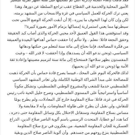
الأمور المحلية والخدمية في القطاع عقب تراجع السلطة عن دورها، وهذا
يعني ترك الحركة للعمل السياسي في غزة والانسحاب من المشهد برمته،
لكن وإن كان لهذا التخوف ما يبرره ، إلا أن أبقت الحركة الوضع الأمني تحت
سيطرتها مما يعني استمرارية إمساكها بزمام الأمور بصورة كبيرة!!
وقد استوقفني هذا القول العميق لأحد محبي الحركة والذى أصاب كبد الحقيقة
وحقق النجعة قائلا: نتعلم .. ولا نتألم إذا حققت حماس أهدافها البعيدة والعميقة
من فكرة المصالحة، فإننا نحتاج إلى مائة سنة لنتعلم من حنكتها ودهائها
السياسي، (ونحن ندعو الله أن يسددها)، وإذا أخفقت- لا قدر الله – وعبث
المفسدون بطهر سلاحها؛ فستحتاج إلى مائة سنة لترميم مصيبتها وإعادة ثقة
الأمة بها (ونحن ندعو الله أن يحميها).
لذلك فالحركة اليوم على المحك ، فبينما يصرح قادة حماس بأن الحركة ذهبت
للمصالحة على مبدأ الشراكة الوطنية الكاملة، ولن تغادر المشهد السياسي
الفلسطيني خدمةً للشعب والمشروع الوطني الفلسطيني، وتشكل مكوناً
أساسياً واستراتيجياً على المستوى الفلسطيني، وصرح خليل الحية نائب رئيس
الحركة في غزة، قائلا: سلاح المقاومة خارج كل المعادلات، ولم يطرح يومًا
للنقاش، ولن نقبل أن يطرح على طاولة المفاوضات، وأنه لا مقايضة ولا
مساس بسلاح المقاومة، وسنقاتل الاحتلال بكل وسائل المقاومة حتى دحره ،
كما هدد أبو عطايا، المتحدث الرسمي باسم ألوية الناصر صلاح الدين، الذراع
العسكرية للجان المقاومة الشعبية، من يفكرون في نزع سلاح المقاومة
الفلسطينية بنزع روحهم من جسدهم. وأن ألوية الناصر صلاح الدين وبقية