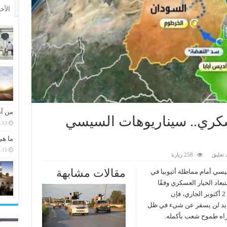
الأخ
من آد
عسكري.. سيناريوهات السيسي
13 مارس، 2026
ما هي
13 مارس، 2026
تعليق
258 زيارة
مقالات مشابهة
يسي أمام مماطلة أثيوبيا في
عاد الخيار العسكري وفقًا
لصحيفة نيويورك تايمز الأمريكية في تقرير له يوم 2 أكتوبر الجاري، فإن
جديد لن يسفر عن شيء في ظل
راه طموح شعب بأكمله.