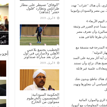
“الوفاق” تسيطر على مطار
ري، بأن هناك “عثرات” تهدد
طرابلس وتطارد “فلول
أسس الاتفاق الثلاثى الموقع في مارس عام 2015، بين مصر والسودان وإثيوبيا
حفتر” (شاهد)
8 أبريل، 2019
وأوضح شكري في حوار مع صحيفة الأهرام في عدد اليوم الأربعاء 4
وبيا بمبدأ عدم الضرر فى وثيقة
“الإ
“الم
“متح
يسالين)، وأن تعترف مصر
الط
تعرف
مواط
أمين
الان
دان طرفا ثالثا فى هذه
الحر
اقتص
بدي
القض
العا
ة المدرجة فيه متسقة مع
الخطيب يجتمع بلاعبي
ار الدولية”.
أحدث
الأهلي ولاسارتي في أول
مران بعد مباراة صنداونز
 أية آثار مترتبة على السد
يصبح هناك نزاع، وأن تستند
8 أبريل، 2019
معادلات علمية غير قابلة
ك هناك تباطؤ، وبدون شك
سياسي أن نتجاوزها وتهدد
ل.
الحكومة السودانية:
المعتصمون بالخرطوم
الري والموارد المائية
ممولون من الخارج
فشلت المفاوضات مع أثيوبيا،