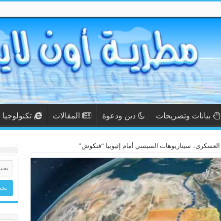
بيانات وتصريحات
دين ودعوة
المقالات
تكنولوجيا
ر العسكري.. سيناريوهات السيسي أمام إثيوبيا “فنكوش”