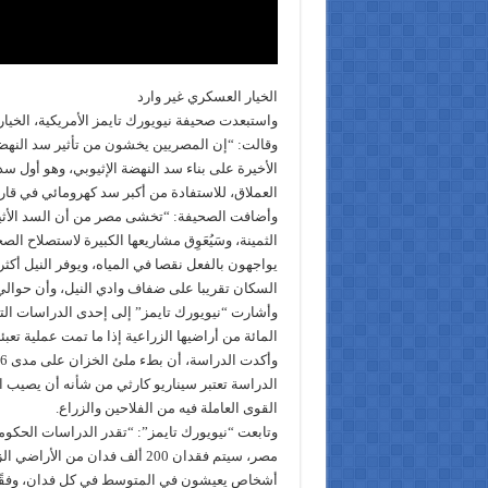
الخيار العسكري غير وارد
واستبعدت صحيفة نيويورك تايمز الأمريكية، الخيار
وقالت: “إن المصريين يخشون من تأثير سد النهضة 
الأخيرة على بناء سد النهضة الإثيوبي، وهو أول س
العملاق، للاستفادة من أكبر سد كهرومائي في قارة
وأضافت الصحيفة: “تخشى مصر من أن السد الأثيو
السكان تقريبا على ضفاف وادي النيل، وأن حوالي 60 في المائة من مياه النيل في مصر تنبع من إثيوبي
المائة من أراضيها الزراعية إذا ما تمت عملية تعبئة ال
الدراسة تعتبر سيناريو كارثي من شأنه أن يصيب ا
القوى العاملة فيه من الفلاحين والزراع.
وتابعت “نيويورك تايمز”: “تقدر الدراسات الحكوم
أشخاص يعيشون في المتوسط في كل فدان، وفقًا