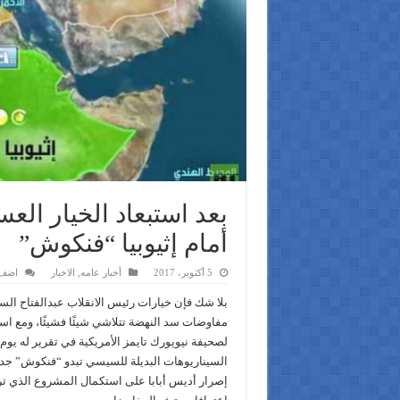
بعد استبعاد الخيار ال
أمام إثيوبيا “فنكوش”
5 أكتوبر، 2017
أخبار عامه
,
الاخبار
اضف 
بلا شك فإن خيارات رئيس الانقلاب عبدالفتاح الس
مفاوضات سد النهضة تتلاشي شيئًا فشيئًا، ومع استب
السيناريوهات البديلة للسيسي تبدو “فنكوش” 
إصرار أديس أبابا على استكمال المشروع الذي ت