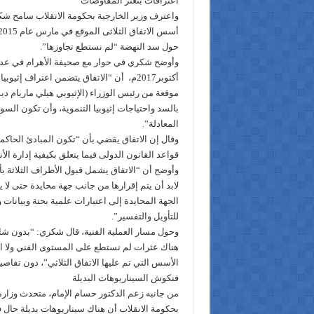
اعترافات بتعثر المفاوضات
واعترف وزير الخارجية بحكومة الانقلاب سامح شك
حول سد النهضة “لم نستطع تجاوزها”.
أكتوبر2017م، أن “الاتفاق يتضمن اعتراف إثي
موقعة من رئيس الوزراء (الإثيوبي هيلي ماريام د
بالسد واحتياجات إثيوبيا التنموية، وأن تكون السو
المعادلة”.
وقال إن الاتفاق يقضي بأن “تكون المبادئ الحاكم
قواعد القانون الدولى فيما يتعلق بكيفية إدارة الأنه
وأوضح أن “الاتفاق يشمل قبول الأطراف الثلاثة بأن
لابد أن يتم إقرارها من جانب جهة محايدة حتى لا 
الجهة المحايدة إلى اعتبارات علمية بحتة وبيانات و
للتأويل والتفسير”.
وحول مسار العملية الفنية، قال شكري: “بدون ش
هناك عثرات لم نستطع على المستوى الفني ولا ال
الأسس التي تم عليها الاتفاق الثلاثي”، دون تفاصي
فنكوش السيناريوهات البديلة
من جانبه زعم الدكتور حسام الإمام، متحدث وزارة 
بحكومة الانقلاب أن هناك سيناريوهات بديلة حال 