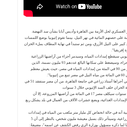
 العسكري لحل الأزمة بين القاهرة وأديس أبابا بشأن سد النهضة.
على حصتهم المائية في نهر النيل، بينما تقوم إثيوبيا بوضع اللمسات
د كبير على النيل الأزرق، ومن ثم ستبدأ في نهاية المطاف بملء الخزان
 إفريقيا”.
بي سيقطع إمدادات المياه، وسيدمر أجزاء من أراضيها الزراعية
الثمينة، وسَيُعَوِق مشاريعها الكبيرة لاستصلاح الصحراء، وسيضغط على سكانها البالغ عددهم 93 مليون نسمة، الذين
يواجهون بالفعل نقصا في المياه، ويوفر النيل أكثر من 90 في المئة من إمدادات المياه في مصر، حيث يعيش معظم
ا”.
وأشارت “نيويورك تايمز” إلى إحدى الدراسات التي أجراها أستاذ زراعي في جامعة القاهرة، من أن مصر ستفقد 51 في
خزان خلف السد الإثيوبي خلال 3 سنوات.
وأكدت الدراسة، أن بطء ملئ الخزان على مدى 6 سنوات سيكلف مصر 17 في المائة من أراضيها المزروعة، إلا أن
لإمدادات الغذائية، ويضع عشرات الآلاف من العمال في بلد يشكل ربع
ية أنه في حالة انخفاض كل مليار متر مكعب من المياه في إمدادات
مصر، سيتم فقدان 200 ألف فدان من الأراضي الزراعية، وسيتأثر ذلك بسبل معيشة مليون شخص، بالنظر إلى أن 5
 لما ذكره مسؤول بوزارة الري رفض الكشف عن اسمه”، مضيفةً: