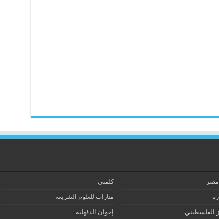
 مصر
كلمتي
رة
منارات للعلوم الشريعه
ز الفلسطيني
إخوان الدقهلية