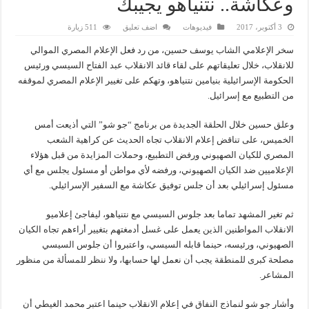
وعكاشة.. نتنياهو يجيبك
3 أكتوبر، 2017
فيديوهات
اضف تعليق
511 زيارة
سخر الإعلامي الشاب يوسف حسين، من رد فعل الإعلام المصري الموالي
للانقلاب، خلال تعليقاتهم على لقاء قائد الانقلاب عبد الفتاح السيسي ورئيس
الحكومة الإسرائيلية بنيامين نتنياهو، وتهكم على تغيير الإعلام المصري لموقفه
من التطبيع مع إسرائيل.
وعلق حسين خلال الحلقة الجديدة من برنامج “جو شو” التي أذيعت أمس
الخميس، على تناقض إعلام الانقلاب تجاه الحديث عن كراهية الشعب
المصري للكيان الصهيوني ورفض التطبيع، وحملات المزايدة من قبل هؤلاء
الإعلاميين ضد الكيان الصهيوني، ورفضه لأي مواطن أو مسئول يجلس مع أي
مسئول إسرائيلي بعد أن جلس توفيق عكاشة مع السفير الإسرائيلي.
ثم تغير المشهد تماما بعد جلوس السيسي مع نتنياهو، ليفاجئ إعلاميو
الانقلاب المواطنين الذين يعمل على غسل أدمغتهم بتغيير أراءهم تجاه الكيان
الصهيوني، ورئيسه، حينما قابله السيسي، واعتبروا أن جلوس السيسي
مصلحة كبرى للمنطقة يجب أن نعمل لها حسابها، ولا ننظر للمسألة من منظور
المشاعر.
وأشار جو شو لنماذج النفاق في إعلام الانقلاب حينما اعتبر محمد الغيطي أن