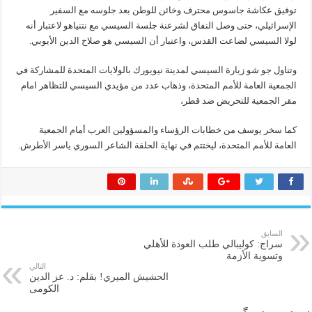
توفيق عكاشة جاسوس محترف وخائن للوطن بعد جلوسه مع السفير
الإسرائيلي، حتى وصل النفاق لشرعنة جلسة السيسي مع نتنياهو لاعتبار أنه
لولا السيسي لضاعت القدس، واعتبار أن السيسي هو صلاح الدين الأيوبي.
وتناول جو شو زيارة السيسي لمدينة نيويورك بالولايات المتحدة للمشاركة في
الجمعية العامة للأمم المتحدة، وذهاب عدد من مؤيدي السيسي للتظاهر امام
مقر الجمعية للتحريض ضد قطر،
كما سخر يوسف من خطابات الرؤساء والمسؤولين العرب أمام الجمعية
العامة للأمم المتحدة، ليختتم في نهاية الحلقة الشاعر السوري ياسر الأطرش.
السابق
سراج: كوليبالي طلب العودة للأهلي
وتسوية الأزمة
التالي
الحشيش الميري! بقلم: د. عز الدين
الكومى