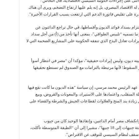
 أثنى على إجراءات حكومة السيسي الاقتصادية، قال النحاس :
الاقتصاد المصري، بل إنه يلم عليها ارتفاع التضخم، ويرى أن هناك
قادرة على تقليص فاتورة الدعم التي ارتفعت بسبب القرارات الأخيرة”.
زام بسداد فوائد الديون وأقساطها، في حال تراجع الدائنون عن
و ما نسميه “تلبيس الطواقي”، بمعنى أنها تأخذ من (أ) من أجل سداد
يرادات تعادل البذخ الذي تنفقه الحكومة على المشاريع الضخمة التي لا
بيته ديون، وليس إيرادات حقيقية”، مؤكدا أن “مصر في انتظار أسوأ
ر السقوط؛ لأنها مرتبطة بالتزامات مع الصندوق لم تستطع تحقيقها
 عهد الرئيس محمد مرسي، إن سياسة “هذه الديون ما كانت تقع فيها
شل رأس السلطة المنقلب، واعتمادها على الاستيراد، والمعونات والقروض، وبيع
يل زيادة بند المنح والعلاوات لقطاعات الجيش والشرطة والقضاء على
انكشاف مصر أمام الدائنين، وإنقاذها الوحيد كان من جيوب
المصريين؛ بتعويم الجنيه ليهبط أمام الدولار من ستة جنيهات إلى 18 جنيها”، مشيرا إلى أن “الطبقة المتوسطة تآكلت،
د سقف لنظام السيسي للتوقف عن الاقتراض”.