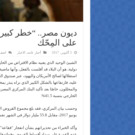
ديون مصر.. “خطر كبير” ي
على المِحّك
3 أكتوبر، 2017
أخبار عامه
,
الاخبار
اضف 
الشيئ الوحيد الذي يعنيه نظام الاقتراض من الخا
دولية، هو أن البلاد قد أفلست بالفعل، وأنها ماضية
استقلالها لصالح الأمريكان واليهود، عبر صندوق ا
عليه، فارتفاعها بالشكل الكبير الذي نراه ينذر بمخ
والمحللون، خاصًا بعد تأكيد البنك المركزي المصري
الخارجي بنسبة 41.5%.
يونيو 2017، مقابل 55.8 مليار دولار في الشهر نفسه من عام 2016.
وأكد الخبراء من تحذيراتهم بشأن انفجار “فقاعة” 
عدم القدرة على سداد أقساط القروض وفوائدها، 