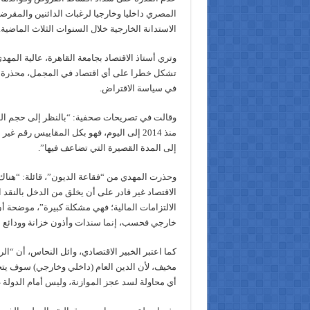
المصري داخليا وخارجيا لرغبات الدائنين والمقرض
الاستدانة الخارجية خلال السنوات الثلاث الماضية.
وتري أستاذ الاقتصاد بجامعة القاهرة، عالية المه
تشكل خطرا على أي اقتصاد في المجمل، محذرة 
في سياسة الاقتراض.
وقالت في تصريحات صحفية: “بالنظر إلى حجم الد
منذ 2014 إلى اليوم، فهو بكل المقاييس رقم غ
إلى المدة القصيرة التي تضاعف فيها”.
وحذرت المهدي من “فقاعة الديون”، قائلة: “هناك
الاقتصاد غير قادر على أن يخلق من الدخل بالنقد 
الالتزامات المالية؛ فهي مشكلة كبيرة”، موضحة 
خارجي فحسب، إنما سندات وأذون خزانة وودائع با
كما اعتبر الخبير الاقتصادي، وائل النحاس، أن “ا
مخيف، لأن الدين العام (داخلي وخارجي) سوف يت
أي محاولة لسد عجز الموازنة، وليس أمام الدولة غ