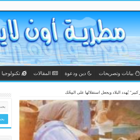
بيانات وتصريحات
دين ودعوة
المقالات
تكنولوجيا
ير” يُهدد البلاد ويجعل استقلالها على المِحّك