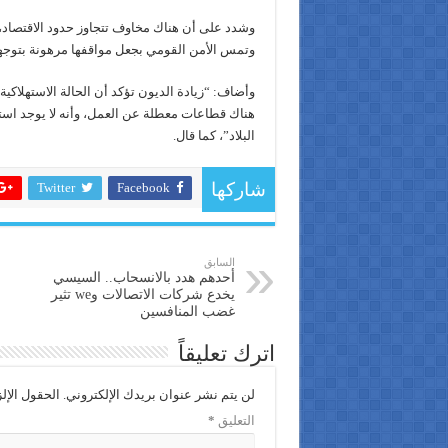
وشدد على أن هناك مخاوف تتجاوز حدود الاقتصاد، 
وتمس الأمن القومي بجعل مواقفها مرهونة بتوجها
وأضاف: “زيادة الديون تؤكد أن الحالة الاستهلاكية ف
هناك قطاعات معطلة عن العمل، وأنه لا يوجد است
البلاد”، كما قال.
Twitter
Facebook
شاركها
السابق
أحدهم هدد بالانسحاب.. السيسي
يخدع شركات الاتصالات وwe تثير
غضب المنافسين
اترك تعليقاً
لن يتم نشر عنوان بريدك الإلكتروني.
الحقول الإلز
التعليق
*