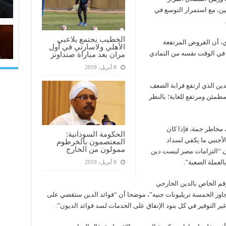
ين، مع استمرار التوسع في
الخطيب يجتمع بلاعبي
دي، أن القروض المرتفعة
الأهلي ولاسارتي في أول
في الوقت نفسه من التمادي
مران بعد مباراة صنداونز
8 أبريل، 2019
ين الذي ارتفع قرابة الضعف
ير مطمئن ومرتفع للغاية؛ بالنظر
 مخاطر جمة، فإذا كان
الحكومة السودانية:
الأجنبي ما يكفي لسداد
المعتصمون بالخرطوم
ممولون من الخارج
أن “التزامات مصر ليست دين
لعملة الصعبة”.
8 أبريل، 2019
لرقم الخاص بالدين الخارجي
جاوز الخمسة تريليونات جنيه”، موضحا أن “فوائد الدين ستقضي على
ير التوفير في كل بنود الإنفاق على الخدمات لسد فوائد الديون”.