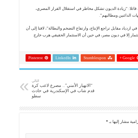
قائلا: “زيادة الديون تشكل مخاطر في استقلال القرار المصري،
ت الدائنين ومطالبهم”.
ي ازدياد مقابل تراجع الإنتاج، وارتفاع التضخم والبطالة”، لافتا إلى أن
ثمار إلا في ديون مصر، في حين أن الاستثمار الحقيقي هرب خارج
Pinterest
LinkedIn
Stumbleupon
Google +
التالي
“الانهيار الأمني”.. مصرع لاعب كرة
قدم شاب في الإسكندرية في حادث
سطو
امية مشار إليها بـ
*