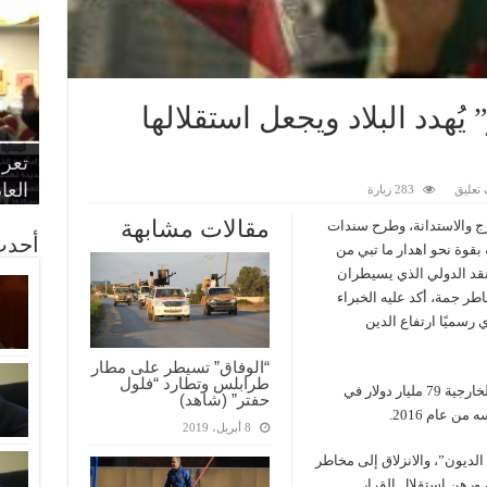
ُهدد البلاد ويجعل استقلالها
“الإ
“الم
“متح
الط
تعرف
مواط
أمين
الان
الحر
اقتص
بدي
القض
العا
تعليق
283 زيارة
مقالات مشابهة
رج والاستدانة، وطرح سندات
أحدث
 بقوة نحو اهدار ما تبي من
لنقد الدولي الذي يسيطران
اطر جمة، أكد عليه الخبراء
 رسميًا ارتفاع الدين
“الوفاق” تسيطر على مطار
طرابلس وتطارد “فلول
وحسب بيان المركزي، فقد بلغ مجموع القروض الخارجية 79 مليار دولار في
حفتر” (شاهد)
8 أبريل، 2019
الديون”، والانزلاق إلى مخاطر
ورهن استقلال القرار