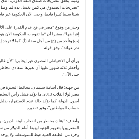
وفيما يتعلق بتصريحات صندق النقد الدولي، الذي
“تصريحات الصندوق هي كمن يغسل يده لما وصل له 
شيئا سلبيا كبيرا قادما، وحتى الآن الحكومة غير 
وحذر من وقوع “مصر في فخ عدم القدرة على الالت
إقراضها”، معتبرا أن “ما تقوم به الحكومة الآن ه
(ب) وتأخذ من (ج) من أجل سداد (أ)، كما لا توجد إ
تدر عوائد”، وفق قوله.
ورأى أن الاحتياطي المصري غير إيجابي؛ “لأن غال
وأخطر ثلاثة شهور عليها أن تعبرها لتتفادى مخاط
حتى الآن”.
من جهته؛ قال أسامة سليمان، محافظ البحيرة في
مصر لولا انقلاب 2013، ما يؤكد ف
أصول الدولة، كما يؤكد حالة عدم الاستقرار، بدل
حساب المواطنين”، وفق تقديره.
وأضاف: “هناك مخاطر من انفجار بالونة الديون، و
وجزء من الطبقة الغنية هبط للمتوسطة، ولا يوج