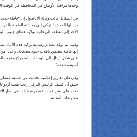
وحدها مراقبة الأوضاع في المحافظة في الوقت ال
في المقابل قالت وكالة الأناضول إن “قافلة جديد
يرسلها الجيش التركي إلى وحداته العاملة بالقر
الأحد إلى منطقة الريحانية بولاية هطاي جنوب البلا
وفيما لم تؤكد مصادر رسمية تركية هذه الأنباء، ن
إنها قافلة تتضمن ناقلات جنود مصفحة، وعددا من ال
على شكل أرتال إلى الوحدات المتمركزة قرب ال
أمنية مشددة”.
وفي ظل تقارير إعلامية تحدثت عن عملية عسكرية
سبق أن كشف الرئيس التركي رجب طيب أردوغان
بلاده على نشر قوات عسكرية بإدلب في إطار الاتف
مفاوضات أستانة.