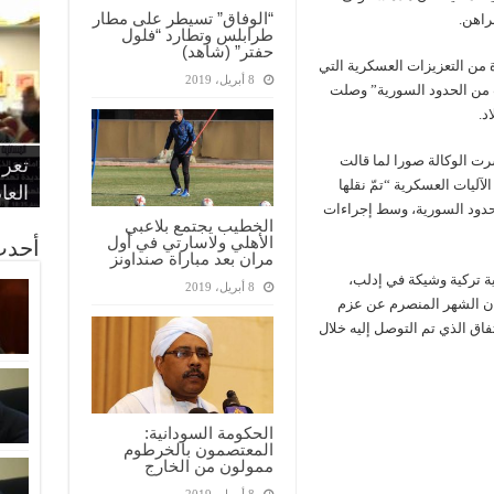
“الوفاق” تسيطر على مطار
راهن.
طرابلس وتطارد “فلول
حفتر” (شاهد)
ة من التعزيزات العسكرية التي
8 أبريل، 2019
ب من الحدود السورية” وصلت
د.
“الإ
“الم
“متح
شرت الوكالة صورا لما قالت
الط
تعرف
مواط
أمين
الان
آليات العسكرية “تمّ نقلها
الحر
اقتص
بدي
القض
العا
حدود السورية، وسط إجراءات
الخطيب يجتمع بلاعبي
الأهلي ولاسارتي في أول
أحدث
مران بعد مباراة صنداونز
 تركية وشيكة في إدلب،
8 أبريل، 2019
 الشهر المنصرم عن عزم
اق الذي تم التوصل إليه خلال
الحكومة السودانية:
المعتصمون بالخرطوم
ممولون من الخارج