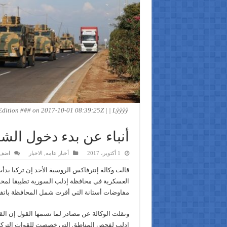
ition ### on 2017-10-01 08:39:25Z | | Lÿÿÿÿ
أنباء عن بدء دخول الش
1 أكتوبر، 2017
أخبار عامه
,
الاخبار
اضف 
قالت وكالة إنترفاكس الروسية الأحد إن تركيا ب
العسكرية في محافظة إدلب السورية تطبيقا لمخ
مفاوضات أستانة التي أقرت شمل المحافظة باتف
ونقلت الوكالة عن مصادر لما تسمها القول إن الق
إدلب لفحص المناطق التي خصصت للقوات التركي