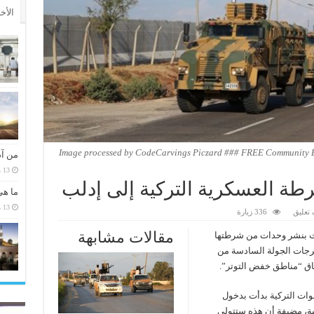
الأخ
Image processed by CodeCarvings Piczard ### FREE Community Ed
من آد
13 مارس، 2026
رطة العسكرية التركية إلى إدلب
ما هي
13 مارس، 2026
تعليق
336 زيارة
مقالات مشابهة
دأت بنشر وحدات من شرطتها
رجات الجولة السادسة من
اق “مناطق خفض التوتر”.
وات التركية بدأت بدخول
ة، مضيفة أن هذه ستتولى