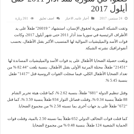
أيلول 2017
24 سبتمبر، 2017
أخبار عامه
,
الاخبار
اضف تعليق
261 زيارة
وثقت الشبكة السورية لحقوق الإنسان، استشهاد ” 26019″ طفلاً على يد
الأطراف الرئيسية في سوريا منذ آذار 2011 حتى شهر أيلول 2017، وكانت
قوات الأسد والميليشيات الموالية لها المتسبب الأكبر بقتل الأطفال، بحسب
أنفوغرافيك نشرته الشبكة.
وبلغت حصيلة الضحايا الأطفال على يد قوات الأسد والميليشيات المساندة لها
“21451” طفلاً، محتلة المرتبة الأولى بقتل الأطفال، بنسبة بلغت “82.44 % من
تعداد الضحايا الأطفال الكلي، فيما سجلت القوات الروسية قتل “1417” طفل
بنسبة 5.45 %.
وقتل تنظيم الدولة “681” طفلاً، بنسبة 2.62 %، كما قتلت هيئة تحرير الشام
88 طفلاً بنسبة 0.34 %، وقتلت فصائل الثوار 934 طفلاً بنسبة 3.59 %، كما قتل
“672” طفلاً على يد جهات أخرى بما نسبته 2.58 % من مجموع الضحايا.
كما قتلت قوات التحالف الدولي 652 طفلاً بما نسبته 2.50 بالمية، وقتلت قوات
الحماية الشعبية 124 طفلاً، بنسبة 0.48 % من مجموع الضحايا.