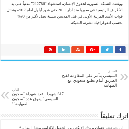
ووثقت الشبكة السورية لحقوق الإنسان، استشهاد “212786” مدنياً على يد
الأطراف الرئيسية في سوريا منذ آذار 2011 حتى شهر أيلول لعام 2017، وتحتل
قوات الأسد المرتبة الأولى في قتل المدنيين بنسبة تصل لأكثر من 90%،
بحسب انفوغرافيك نشرته الشبكة.
السابق
السيسي يتآمر على المقاومة لفتح
الطريق أمام تطبيع سعودي مع
الصهاينة
التالي
617 شهيدا.. عدد شهداء “سجون
السيسي” يفوق عدد “سجون
الصهاينة”!
اترك تعليقاً
لن يتم نشر عنوان بريدك الإلكتروني.
الحقول الإلزامية مشار إليها بـ
*