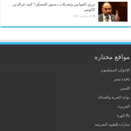
ترزي القوانين وتعديلات دستور العسكر!! كتبه عزالدين
الكومي
28 مارس، 2019
مواقع مختاره
الإخوان المسلمون
نافذة مصر
كلمتي
بوابة الحرية والعدالة
الجزيرة
يالا كورة
منارات للعلوم الشريعه