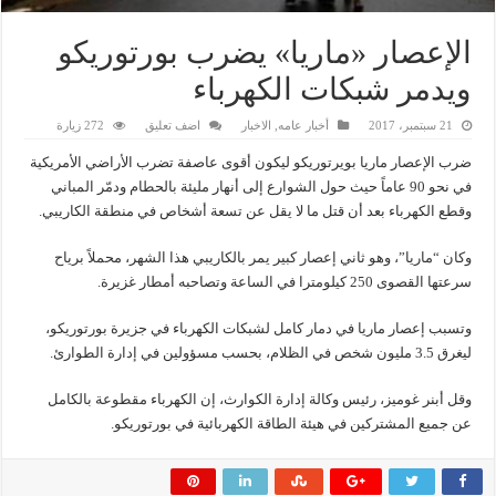
الإعصار «ماريا» يضرب بورتوريكو
ويدمر شبكات الكهرباء
21 سبتمبر، 2017
أخبار عامه
,
الاخبار
اضف تعليق
272 زيارة
ضرب الإعصار ماريا بويرتوريكو ليكون أقوى عاصفة تضرب الأراضي الأمريكية
في نحو 90 عاماً حيث حول الشوارع إلى أنهار مليئة بالحطام ودمّر المباني
وقطع الكهرباء بعد أن قتل ما لا يقل عن تسعة أشخاص في منطقة الكاريبي.
وكان “ماريا”، وهو ثاني إعصار كبير يمر بالكاريبي هذا الشهر، محملاً برياح
سرعتها القصوى 250 كيلومترا في الساعة وتصاحبه أمطار غزيرة.
وتسبب إعصار ماريا في دمار كامل لشبكات الكهرباء في جزيرة بورتوريكو،
ليغرق 3.5 مليون شخص في الظلام، بحسب مسؤولين في إدارة الطوارئ.
وقل أبنر غوميز، رئيس وكالة إدارة الكوارث، إن الكهرباء مقطوعة بالكامل
عن جميع المشتركين في هيئة الطاقة الكهربائية في بورتوريكو.