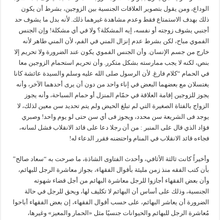
الوداع، ومن يقول بتصوير العلاقات الجنسية بين الزوجين، بشرط أن يكون
ذلك بهدف الاستمتاع فقط وعدم مشاهدة غيرهما ذلك. لأنه بدل ما يشوف حد
أجنبي يشوف زوجته أو نفسه، إيه المشكلة؟ ولا في أي مشكلة! وإن الجنس
الفموي مباح، لكن بشرط عدم إنزال المني في الفم، لأن المني طاهر لأنه
خارج من جسم الإنسان. وأن الجنس الفموي يكون عند الضرورة ولا تحريم إلا
بنص، لكنه لا يجب ممارسته بشكل متكرر. وأن تحريم استحمام الزوجين معا
في الحمام “كلام فارغ. لأن الرسول صلى الله عليه وسلم والسيدة عائشة كانا
يغتسلان مع بعضهما البعض في إناء واحد من دون أن يرى أحدهما الآخر، وأنه
يجوز للزوجين إقامة العلاقة في حمّام المنزل أو حمام السباحة، وأنه يجوز
الزواج بالفتاة الصغيرة التي لم تبلغ الحيض ولم يتم تحديد سن معين لذلك، لا
يوجد فى الشريعة سن محدد، ويجوز فى أي سن حتى لو يوم واحد! وصبري
فؤاد الذي قال على المنبر : من أن رجلا دعا على قائد الانقلاب فشل لسانه،
فجاءه قائد الانقلاب في المنام واحتضنه فقرر الدعاء له!
وأخيراً كانت ثالثة الأثافي، وأحدث الفتاوى الشاذة، ما صرحت به “سعاد صالح”
بأن كتب الفقه منذ زمن مليئة بأقوال الفقهاء، بجواز معاشرة الرجل للبهائم،
وأن بعض الفقهاء أجازوا للرجل معاشرة البهائم من أجل قضاء شهوته
الجنسية، وذلك على أساس أن البهائم لا تكليف لها، ويحق للرجل في حالة
الضرورة أن يعاشر البهائم، على حسب أقوال الفقهاء، إن بعض الفقهاء أباحوا
مُعاشرة الرجل للبهائم والحيوانات جنسيًا مثل «الحمار والمعيز» وغيرها،