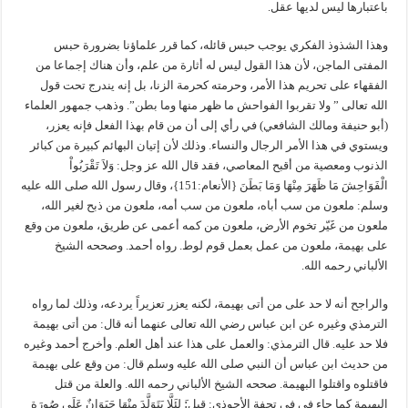
باعتبارها ليس لديها عقل.
وهذا الشذوذ الفكري يوجب حبس قائله، كما قرر علماؤنا بضرورة حبس
المفتى الماجن، لأن هذا القول ليس له أثارة من علم، وأن هناك إجماعا من
الفقهاء على تحريم هذا الأمر، وحرمته كحرمة الزنا، بل إنه يندرج تحت قول
الله تعالى ” ولا تقربوا الفواحش ما ظهر منها وما بطن”. وذهب جمهور العلماء
(أبو حنيفة ومالك الشافعي) في رأي إلى أن من قام بهذا الفعل فإنه يعزر،
ويستوي في هذا الأمر الرجال والنساء. وذلك لأن إتيان البهائم كبيرة من كبائر
الذنوب ومعصية من أقبح المعاصي، فقد قال الله عز وجل: وَلاَ تَقْرَبُواْ
الْفَوَاحِشَ مَا ظَهَرَ مِنْهَا وَمَا بَطَنَ {الأنعام:151}، وقال رسول الله صلى الله عليه
وسلم: ملعون من سب أباه، ملعون من سب أمه، ملعون من ذبح لغير الله،
ملعون من غَيّر تخوم الأرض، ملعون من كمه أعمى عن طريق، ملعون من وقع
على بهيمة، ملعون من عمل بعمل قوم لوط. رواه أحمد. وصححه الشيخ
الألباني رحمه الله.
والراجح أنه لا حد على من أتى بهيمة، لكنه يعزر تعزيراً يردعه، وذلك لما رواه
الترمذي وغيره عن ابن عباس رضي الله تعالى عنهما أنه قال: من أتى بهيمة
فلا حد عليه. قال الترمذي: والعمل على هذا عند أهل العلم. وأخرج أحمد وغيره
من حديث ابن عباس أن النبي صلى الله عليه وسلم قال: من وقع على بهيمة
فاقتلوه واقتلوا البهيمة. صححه الشيخ الألباني رحمه الله. والعلة من قتل
البهيمة كما جاء فى في تحفة الأحوذي: قيل:َ لِئَلَّا يَتَوَلَّدَ مِنْهَا حَيَوَانٌ عَلَى صُورَةِ