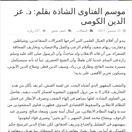
موسم الفتاوى الشاذة بقلم: د. عز
الدين الكومى
20 سبتمبر، 2017
المقالات
اضف تعليق
357 زيارة
يبدو أن أفلام الخيال العلمي التي أخرجها الجنرالات المتقاعدين، وشياطين
وعفاريت ريهام سعيد، وأفلام الرعب والقتل والاغتصاب، وتخاريف الصحافة
الصفراء، من أن قائد الانقلاب ولد ساجداً، وأن الرسول صلى الله عليه وسلم
زاره فى المنام عندما كان طفلاً، وأن الشيخ الحصري، تنبأ له بأنه سيستكمل
مسيرة محمد الفاتح، وطارق بن زياد، وسيف الدين قطز، وصلاح الدين الأيوبي،
وسيكون تحرير الأقصى على يديه!
والشعب المقهور الذي أضناه البحث عن لقمة العيش، لم يعد يأكل من هذه
التخاريف، فكان لا بد من نزول الشؤون المعنوية لعسكر كامب ديفيد، بفاصل
من الفتاوى الشاذة، لعلها تساهم في إلهاء الشعب وتصرف الأنظار عن فشل
النظام الانقلابي والسقوط الاقتصادي المدوي، فظهرت فتاوى المشعوذين من
سدنة وكهنة النظام الانقلابي، من أمثال آمنة نصير، وسعاد صالح، وصبري عبد
الرءوف، ومفتاح محمد فضل الشهير بـ”أبو يحيى” وصبري فؤاد ليقوموا
بمهمتهم في التضليل والخداع وتزييف الحقائق، لكن بقناع الدين لترسيخ حكم
العسكر، فرأينا من يقول بجواز معاشرة الزوجة المتوفاة، بما يعرف بـمعاشرة