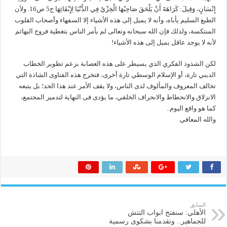
إِنْسَانٍ، وَقِيلَ: كَرَاهَةَ أَنْ يَلْحَقَ صَاحِبُهَا الْخِزْيُ فِي الدُّنْيَا لِإِبْقَائِهَا ج5 ص16. ولأن
الطبع السليم يأباه، وأنه لا يميل إلى هذه الأشياء إلا السفهاء وأصحاب القلوب
المنتكسة، ولذلك فإن الله سبحانه وتعالى لم يأمر الناس بتغطية فروج البهائم
لأنه لا يوجد عاقل يميل إلى هذه الأشياء!
لكن الشذوذ الفكري الذي يسيطر على هذه العصابة بزعم تطوير الخطاب
الديني تارة، أو الإسلام الوسطي تارة أخرى، فتخرج هذه الفتاوى الشاذة التي
تخالف المعروف والمألوف لدى الناس، ولا يقف الأمر عند هذا الحد؛ بل يتبعه
الانزلاق والانحطاط والانحراف الخلقي، ما يؤدى فى النهاية لتدمير المجتمع،
كما هو واقع اليوم..
والله المعافي.
السابق
الأهلي: سنفتح ابواب التتش
للجماهير.. وتقدمنا بشكوى رسمية