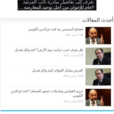
الطاغية “واجب وطني وضرورة
تعرف إلى تفاصيل مبادرة نائب المرشد
مواطنين بهزلية النائب العام يؤكد تحول
أمين عام الإخوان: لا تصالح مع القتلة ولا
الانتهاكات بحق المرأة وإطلاق سراح كل
الحرائر
اقتصادية”
بديل عن القصاص
القضاء لألعوبة في يد العسكر
العام للإخوان من أجل توحيد المعارضة
أحدث المقالات
فضائح السيسي بيه كتبه عزالدين الكومي
7 أبريل، 2019
هل يعرف عرب ترامب يوم الأرض؟ كتبه وائل قنديل
30 مارس، 2019
العرش مقابل الجولان كتبه وائل قنديل
28 مارس، 2019
ترزي القوانين وتعديلات دستور العسكر!! كتبه عزالدين
الكومي
28 مارس، 2019