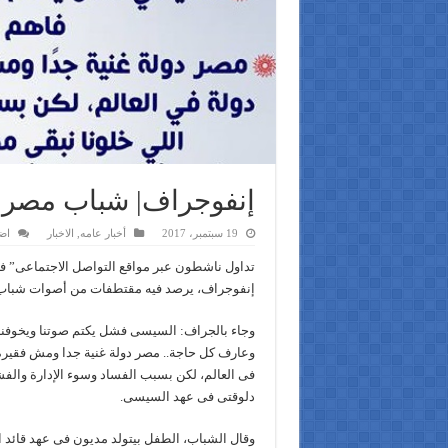
إنفوجراف| شباب مصر ب
19 سبتمبر، 2017
أخبار عامه
,
الاخبار
اض
تداول ناشطون عبر مواقع التواصل الاجتماعى” فيس
إنفوجراف، يرصد فيه مقتطفات من أصوات شباب
وجاء بالجراف: السيسى فشل يكتم صوتنا ويخوفن
وعارف كل حاجة.. مصر دولة غنية جدا ومش فقيرة و
فى العالم، لكن بسبب الفساد وسوء الإدارة والفش
دلوقتى فى عهد السيسى.
وقال الشباب، الطفل بيتولد مديون فى عهد قائد ا