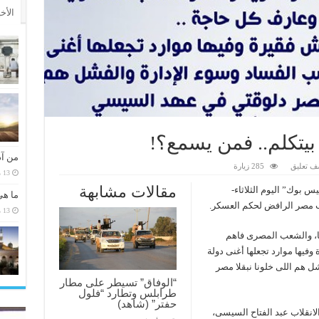
الأخ
يتكلم.. فمن يسمع؟!
من آد
ف تعليق
285 زيارة
13 مارس، 2026
مقالات مشابهة
 بوك” اليوم الثلاثاء-
ما هي
 مصر الرافض لحكم العسكر.
13 مارس، 2026
ا، والشعب المصرى فاهم
فيها موارد تجعلها أغنى دولة
ل هم اللى خلونا نبقلا مصر
“الوفاق” تسيطر على مطار
طرابلس وتطارد “فلول
حفتر” (شاهد)
لانقلاب عبد الفتاح السيسى،