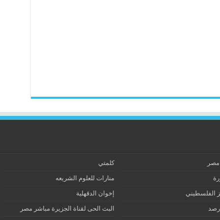
 مصر
كلمتي
رة
منارات للعلوم الشريعه
ز الفلسطيني
إخوان الدقهلية
رصد
البث الحى لقناة الجزيرة مباشر مصر