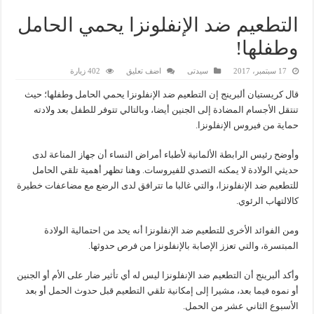
التطعيم ضد الإنفلونزا يحمي الحامل
وطفلها!
17 سبتمبر، 2017
سيدتى
اضف تعليق
402 زيارة
قال كريستيان ألبرينج إن التطعيم ضد الإنفلونزا يحمي الحامل وطفلها؛ حيث
تنتقل الأجسام المضادة إلى الجنين أيضا، وبالتالي تتوفر للطفل بعد ولادته
حماية من فيروس الإنفلونزا.
وأوضح رئيس الرابطة الألمانية لأطباء أمراض النساء أن جهاز المناعة لدى
حديثي الولادة لا يمكنه التصدي للفيروسات. وهنا تظهر أهمية تلقي الحامل
للتطعيم ضد الإنفلونزا، والتي غالبا ما تترافق لدى الرضع مع مضاعفات خطيرة
كالالتهاب الرئوي.
ومن الفوائد الأخرى للتطعيم ضد الإنفلونزا أنه يحد من احتمالية الولادة
المبتسرة، والتي تعزز الإصابة بالإنفلونزا من فرص حدوثها.
وأكد ألبرينج أن التطعيم ضد الإنفلونزا ليس له أي تأثير ضار على الأم أو الجنين
أو نموه فيما بعد، مشيرا إلى إمكانية تلقي التطعيم قبل حدوث الحمل أو بعد
الأسبوع الثاني عشر من الحمل.