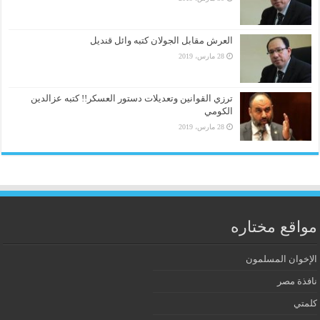
العرش مقابل الجولان كتبه وائل قنديل
28 مارس، 2019
ترزي القوانين وتعديلات دستور العسكر!! كتبه عزالدين
الكومي
28 مارس، 2019
مواقع مختاره
الإخوان المسلمون
نافذة مصر
كلمتي