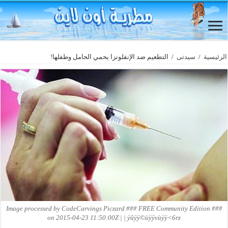
الرئيسية
/
سيدتى
/
التطعيم ضد الإنفلونزا يحمي الحامل وطفلها!
Image processed by CodeCarvings Piczard ### FREE Community Edition ###
on 2015-04-23 11:50:00Z | | ÿûÿÿ©ùÿÿvùÿÿ<6rz