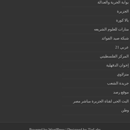
بوابة الحرية والعدالة
الجزيرة
يالا كورة
منارات للعلوم الشريعه
شبكة صيد الفوائد
عربي 21
المركز الفلسطيني
إخوان الدقهلية
منزلاوي
جريدة الشعب
موقع رصد
البث الحى لقناة الجزيرة مباشر مصر
وطن
Powered by
WordPress
| Designed by
TieLabs