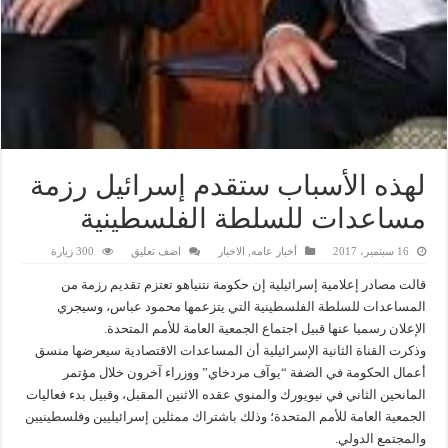
لهذه الأسباب ستقدم إسرائيل رزمة
مساعدات للسلطة الفلسطينية
16 سبتمبر، 2017
أخبار عامه
,
الاخبار
اضف تعليق
300 زيارة
قالت مصادر إعلامية إسرائيلية إن حكومة نتنياهو تعتزم تقديم رزمة من
المساعدات للسلطة الفلسطينية التي يتزعمها محمود عباس، وسيجري
الإعلان رسميا عنها قبيل اجتماع الجمعية العامة للأمم المتحدة.
وذكرت القناة الثانية الإسرائيلية أن المساعدات الاقتصادية سيعرضها منسق
أعمال الحكومة في الضفة “يوآف مردخاي” ووزراء آخرون خلال مؤتمر
المانحين الثاني في نيويورك والمنوي عقده الاثنين المقبل، وقبيل بدء فعاليات
الجمعية العامة للأمم المتحدة؛ وذلك باشتراك ممثلين إسرائيليين وفلسطينيين
والمجتمع الدولي.