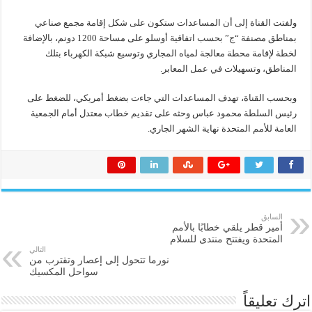
ولفتت القناة إلى أن المساعدات ستكون على شكل إقامة مجمع صناعي
بمناطق مصنفة “ج” بحسب اتفاقية أوسلو على مساحة 1200 دونم، بالإضافة
لخطة لإقامة محطة معالجة لمياه المجاري وتوسيع شبكة الكهرباء بتلك
المناطق، وتسهيلات في عمل المعابر.
وبحسب القناة، تهدف المساعدات التي جاءت بضغط أمريكي، للضغط على
رئيس السلطة محمود عباس وحثه على تقديم خطاب معتدل أمام الجمعية
العامة للأمم المتحدة نهاية الشهر الجاري.
السابق
أمير قطر يلقي خطابًا بالأمم
المتحدة ويفتتح منتدى للسلام
التالي
نورما تتحول إلى إعصار وتقترب من
سواحل المكسيك
اترك تعليقاً