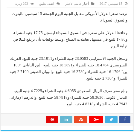
15 سبتمبر، 2017
أخبار عامه
,
الاخبار
اضف تعليق
292 زيارة
نرصد سعر الدولار الأمريكي مقابل الجنيه اليوم الجمعة 15 سبتمبر، بالبنوك
والسوق السوداء.
وحافظ الدولار على سعره في السوق السوداء ليسجل 17.75 جنيه للشراء،
و17.80 للبيع في مستهل تعاملات الصباح، وسط توقعات بأن يرتفع قليلا في
نهاية اليوم.
وسجل الجنيه الاسترلينى 23.0583 جنيه للشراء و23.1911 جنيه للبيع، الفرنك
السويسرى 18.4764 جنيه للشراء و18.5891 جنيه للبيع، الين اليابانى “100
ين” 16.1796 جنيه للشراء و16.2789 جنيه للبيع، واليوان الصينى 2.7109 جنيه
للشراء و2.7304 جنيه للبيع.
وبلغ سعر صرف الريال السعودى 4.6955 جنيه للشراء و4.7225 جنيه للبيع،
الدينار الكويتى 58.3630 جنيه للشراء و58.7918 جنيه للبيع، والدرهم الإماراتى
4.7943 جنيه للشراء و4.8218 جنيه للبيع.