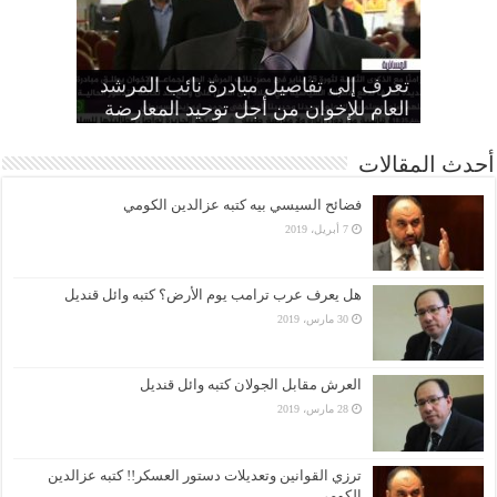
“الإخوان”: تأييد النقض بإعدام تسعة
“المجلس الثوري”: التحرك ضد الأنظمة
“متحدثة الإخوان” تطالب الانقلاب بوقف
الطاغية “واجب وطني وضرورة
تعرف إلى تفاصيل مبادرة نائب المرشد
مواطنين بهزلية النائب العام يؤكد تحول
أمين عام الإخوان: لا تصالح مع القتلة ولا
الانتهاكات بحق المرأة وإطلاق سراح كل
الحرائر
اقتصادية”
بديل عن القصاص
القضاء لألعوبة في يد العسكر
العام للإخوان من أجل توحيد المعارضة
أحدث المقالات
فضائح السيسي بيه كتبه عزالدين الكومي
7 أبريل، 2019
هل يعرف عرب ترامب يوم الأرض؟ كتبه وائل قنديل
30 مارس، 2019
العرش مقابل الجولان كتبه وائل قنديل
28 مارس، 2019
ترزي القوانين وتعديلات دستور العسكر!! كتبه عزالدين
الكومي