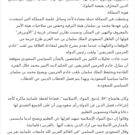
الدين المحرّف بقبضة الملوك”.
هوية المملكة
ونشطت في المملكة حملة مضادة لأحد وسائل علمنة المملكة التي استحدث
ولي عهدها محمد بن سلمان هيئة الترفيه وخفض من صلاحيات هيئة الأمر
بالمعروف والنهي عن المنكر، ونسبت تقارير لمصادر غربية ل”الأوبزرفر”
قولها ان العاهل السعودي الملك سلمان بن عبد العزيز طرح حزمة من
التوقعات والتكهنات عندما تقدم بشرح غامض لمعادلة العلاقة بين لقب “خادم
الحرمين الشريفين” ولقب رئيس الدولة.
حيث جاءت تحليلات الكثير من المختصين بالشأن السياسي السعودي متوقعة
أن يتنازل خادم الحرمين الشريفين عن الحكم لابنه الامير محمد خلال الفترة
القادمة ويحتفظ الملك سلمان بلقب خادم الحرمين، ويصبح محمد بن سلمان
حاكما سياسيا للسعودية، وبهذا يتم فصل الخطاب الديني عن الخطاب
السياسي للسعودية.
وكان هاشتاج “#لا_لدمج_المواد_الاسلاميه”، فضاحا لخطة علمانية ماكرة كأحد
إجراءات فصل الدين عن الدولة رأى سعوديون أن على الجميع التصدي لها
دعاة وعلماء ومنسوبي التعليم.
وقالوا إن دمج المواد الإسلامية تمهيد لعزلها عن التعليم ويصبح لدينا مايسمى
بالمدارس الاسلامية من اراد الدين يذهب اليها ..بالعربي (علمانية)
وقال السعودي حسن السلمي “في العالم العربي كله جامعات علمانية تفر من