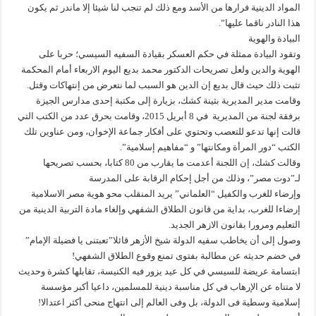
المواد الدينية فرارها من الأسد ومع ذلك لم تنجب لنا شيئا إلا ماندر ثم يكون
هذا النادر ناقما عليها”.
البيادة والهوية
وتقود البيادة ممثلة في حكم العسكر بقيادة السفيه السيسي؛ حربا على
الهوية والدين ولعل تصريحات الدكتور محمد بديع اليوم الاربعاء أمام المحكمة
تثبت ذلك حيث قال بديع إن الدين هو السبب لما نتعرض من إنتهاكات وقتل.
وقامت مدير المديرية بثينة كشك، بزيارة إلى مكتبة إحدى مدارس الجيزة
برفقة لجنة من المديرية في 8 أبريل 2015، وقامت بحرق عدد من الكتب التي
قالت إنها تدعو للتعصب وتحتوي على أفكار جماعة الإخوان، ومن عناوين تلك
الكتب “دور المرأة ومكانتها” و “مفاهيم إسلامية”.
وقالت كشك، إن اللجنة أعدمت ما يقارب من 80 كتابا، بحسب تصريحها
لـ”دوت مصر”، وذلك من أجل إحكام الرقابة على المدرسة
وإرضاء للغرب والكفيل “العلماني” يريد المنقلب محو هوية مصر الاسلامية
إرضاءا للغرب، بداية من قانون الطلاق الشفهي وإلغاء مادة التربية الدينية من
التعليم ومرورا بقانون الازهر الجديد.
وصول إلى أن يخاطب سفيه الدولة شيخ الأزهر قائلا”تعبتنى يا فضيلة الإمام”
في خضم حديثه عن مطالبة بفتوى تمنع وقوع الطلاق الشفهي!
ابتسامة عريضة للسيسي في كل عيد يزور فيه الكنيسة، تقابلها كشرة وحديث
لا متناه عن الإرهاب في كل مناسبة دينية للمسلمين، داعيا أكبر مؤسسة
إسلامية وسطية فى الدولة، بل وفى العالم إلى انتهاج منحى أكثر اعتدالا!