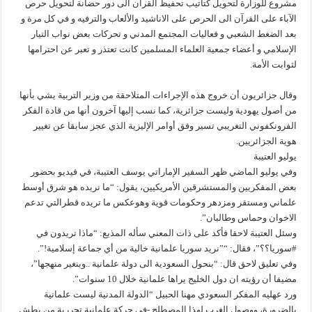
مشروع للوزارة لتحويل كتاتيب تحفيظ القرآن الى دور حضانة لتحويل حرص
الآباء على القرآن الى الحرص على الاناشيد والألعاب والترفيه و في كل مرة و
بعد الضغط الشعبي و فعاليات المجتمع المدني و تحركات بعض نواب التيار
الإسلامي و أعضاء جمعية العلماء المسلمين كانت تعتذر و تعبر عن احترامها
لثوابت الأمة.
وقال جزائريون أن خروج هذه الإجراءات المتلاحقة من وزير التربية يشي بأنها
من أصول يهودية وليست جزائرية، كما نسب إليها آخرون أنها من قادة الفكر
الفرونكفوني التغريبي تسير وفق أوامر الإليزية الذي عجز سابقا عن تغيير
هوية الجزائريين.
يوليو العتيبة
وفي يوليو الماضي ظهر السفير الإماراتي يوسف العتيبة، في فيديو بحضور
بعض المفكريين والمستشرقين الأمريكيين، يقول: “ما نريده هو شرق أوسط
علماني ومستقر ومزدهر وحكومات قوية وهوعكس ما تريده قطرالتي تدعم
الاخوان وحماس وطالبان”.
وسئل العتيبة لاحقا فأكد على ذات المعني سأله المذيع: “ماذا تريدون في
#سوريا؟؟”، فقال: “”نريد سوريا علمانية خالية من أي جماعة إسلامية!”.
وفي تعليق لاحق قال: “بنحول السعودية الى دولة علمانية ..وبنغير منهجها”،
مضيفا أن رؤيته ان دول الخليج يراها علمانية خلال 10 سنوات”.
ورد عهليه المفكر السعودي مهنا الحبيل “الدولة المدنية ليست علمانية
بالضرورة، ووصول الغرب لهذا المصطلح -في حركة علمانية تحررية من بطش