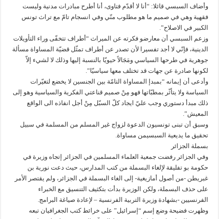
وأضاف السبسي قائلا: “أنا لا أقدّم فتاوى، أنا أطرح مبادرات مدنية وليست
فقهية وهي في صميم ما هو مطلوب منّي وفي انسجام تامّ مع تراث تونس
الكبير في الاصلاح”.
وزعم السبسي أن معارضو فكرته عن الميراث “أطراف تتخفّى وراء التأويلات
الدينية، فإنّي لا أجد تفسيرا لأن تصدر عن أطراف تمثّل قضيّة المساواة مسألة
جوهرية في طرحها السياسي ومَجَالاً حيويّا بالنسبة إليها وذلك لا لشيء إلاّ
لكونها صادرة عن جهات قد تختلف معها سياسيّا”.
وأدعى أن إيمانه “بمبدإ المساواة التامّة بين الجنسين لا يخضع لتغيّرات
السياسة ولا يتأثّر بمطبّاتها فهو مِنْ صميم قناعتي الفكرية والسياسية وهو إلى
ذلك مبدأ دستوري وجب عليّ ايجاد كلّ السبّل مِنْ أجل انفاذه الى الواقع
المعيش”.
وسبق أن تبنى تونسيون الدعوة لزواج غير المسلم من المسلمة في سبيل
تحقيق ما يديعية السبسيمن مساواة.
بسملة الجزائر
وفي الجزائر رفضت جمعية العلماء المسلمين في الجزائر إتجاه وزيرة في
حكومة بو تفليقة لإلغاء البسملة من كتب المدارس، حيث دعت نورية بن
غبريطن -من أصول أمازيغية- إلى الغاء البسملة في الجزائر، ولم يقتصر الأمر
على حذف البسملة، ولكن الوزيرة بدأت بتكثيف التنسيق مع الخبراء
الفرنسيين -بشهادة وزيرة التربية الفرنسية – لإعادة صياغة البرامج.
وظهرت فضيحة وضع إسم “إسرائيل” على خرائط كتب الجغرافيان تبعه