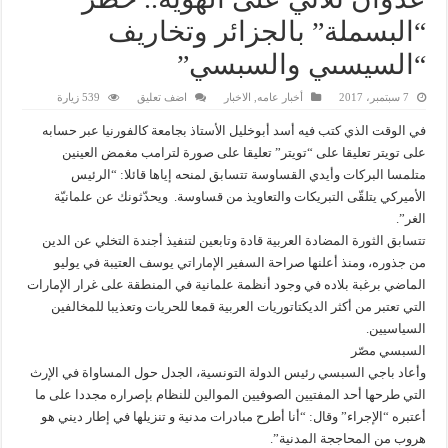
“البسملة” بالجزائر وتخاريف
“السيسىي والسبسي”
7 سبتمبر، 2017
أخبار عامه
,
الاخبار
اضف تعليق
539 زيارة
في الوقت الذي كتب فيه أسد أبوخليل الأستاذ بجامعة كالفورنيا عبر حسابه
على تويتر تعليقا على “تويتر” تعليقا على صورة لترامب مغمض العينين
متلمسا البركات وأيدي القساوسة تتسابق لمنحه إياها قائلا: “الرئيس
الأميركي يتلقّى التبريكات والتعاويذ من قساوسة. ويحدّثونك عن علمانيّة
الغر”.
تتسابق الثورة المضادة العربية قادة وتابعين لتنفيذ أجندة التخلي عن الدين
من جذوره، ومنذ أعلنها صراحة السفير الإماراتي يوسف العتيبة في يوليو
الماضي برغبة بلاده في وجود أنظمة علمانية في المنطقة على غرار الإمارات
التي تعتبر من أكثر الديكتاتوريات العربية قمعا للحريات وتعذيبا للمخالفين
السياسيين.
السبسي مصّر
وأعاد باجي السبسي رئيس الدولة التونسية، الجدل حول المساواة في الإرث
التي طرحها أحد المفتيين الصوفيين الموالين للنظام بإصراره مجددا على ما
أعتبره “الإجراء” وقال: “أنا أطرح مبادرات مدنية و تنزيلها في إطار ديني هو
هروب من المحاججة المدنية”.