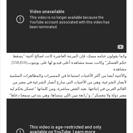
وكما يقولون ختامه مسك، فإن المرتبة العاشرة كانت لصالح أغنية “يسقط
حكم العسكر” وكانت نسبة مشاهدة أعلى فيديو لها على يوتيوب (558,816)
مشاهدة.
والأغنية أيضا من أكثر الأغنيات استماعا في المسيرات والمظاهرات السلمية
لأنصار الشرعية، وهي من الأغنيات التي سارع أنصار الشرعية في مصر من
العالم العربي في إنتاجها، بعيد الفض مباشرة، ومن كلماتها “عسكر يحكم ليه
مصر دولة ولا معسكر”، و”رابعة مين اللي بينساها، وهي بتدعي سمعنا دعاها”.