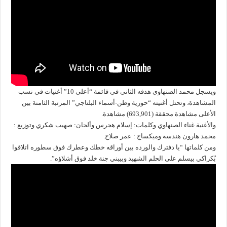
ويسجل محمد الصنهاوي هدفه الثاني في قائمة “أعلى 10” أغنيات في نسب
المشاهدة، وتحتل أغنيته “حورية وطن-أسماء البلتاجي” المرتبة الثامنة بين
الأعلى مشاهدة محققة (693,901) مشاهدة.
والأغنية غناء الصنهاوي وكلمات: إسلام هجرس وألحان: صهيب شكري وتوزيع :
محمد هارون هندسة وميكساج : عمر صلاح.
ومن كلماتها “يا دفترك والورده بين أوراقه خطك وعطرك فوق سطوره اتلاقوا
بُكراكي بيسلم على الحلم الشهيد وبيبني جنة خلد فوق أشلاؤه”.