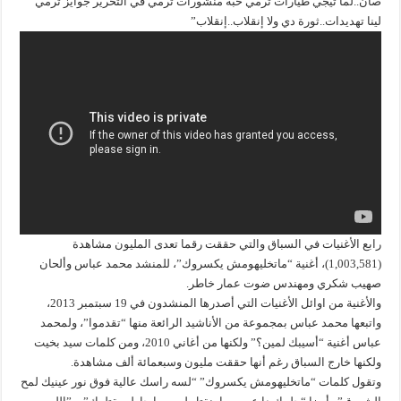
صان..لما تيجي طيارات ترمي حبة منشورات ترمي في التحرير جوايز ترمي
لينا تهديدات..ثورة دي ولا إنقلاب..إنقلاب”
رابع الأغنيات في السباق والتي حققت رقما تعدى المليون مشاهدة
(1,003,581)، أغنية “ماتخليهومش يكسروك”، للمنشد محمد عباس وألحان
صهيب شكري ومهندس ضوت عمار خاطر.
والأغنية من اوائل الأغنيات التي أصدرها المنشدون في 19 سبتمبر 2013،
واتبعها محمد عباس بمجموعة من الأناشيد الرائعة منها “تقدموا”، ولمحمد
عباس أغنية “أسيبك لمين؟” ولكنها من أغاني 2010، ومن كلمات سيد بخيت
ولكنها خارج السباق رغم أنها حققت مليون وسبعمائة ألف مشاهدة.
وتقول كلمات “ماتخليهومش يكسروك” “لسه راسك عالية فوق نور عينيك لمح