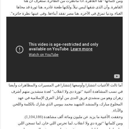
ومن كلماتها “هنا القاهره..اذا مانظرت من الطائرة..ستعرف أن هنا
القاهرة..وأن الذى شقها ليس نيلاً..ولكنها طعنة غادره..هنا ثورة قد محاها
الغباء..ودنيا تمزق فى الآخره..هنا مصر تفقد أبناءها..وفى عينها نظرة حائره”.
أما ثالث الأغنيات انتشارا وأوسعها إنتشارا في المسيرات والمظاهرات وأيضا
في نسب المشاهدة أغنية “ثورة دى ولا انقلاب” لعدة منشدين منهم أشرف
زهران وهو من منشدي فريق الندى من أوائل الفرق الإسلامية في عهد
المخلوع مبارك، والمنشد الشهيد محمد بيومي الذي شارك بالكلمة واللحن
والأداء.
وحققت الأغنية ما يزيد عن مليون ومائة ألف مشاهدة (1,104,186).
ومن كلماتها “ثورة دي ولا انقلاب..لما تحرس اللي خان..لما تسجن اللي