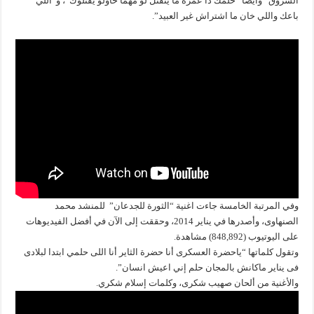
الشروق” وأيضا “حلمك دا عمره ما ينقتل لو مهما حاولو يقتلوك”، و”اللي
باعك واللي خان ما اشتراش غير العبيد”.
وفي المرتبة الخامسة جاءت اغنية “الثورة للجدعان” للمنشد محمد
الصنهاوى، وأصدرها في يناير 2014، وحققت إلى الآن في أفضل الفيديوهات
على اليوتيوب (848,892) مشاهدة.
وتقول كلماتها “ياحضرة العسكرى أنا حضرة الثاير أنا اللى حلمي ابتدا لبلادى
فى يناير ماكانش بالمجان حلم إني اعيش انسان”.
والأغنية من ألحان صهيب شكرى، وكلمات إسلام شكري.