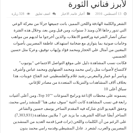
لأبرز فناني الثورة
13 أغسطس، 2016
أخبار عامه
,
الاخبار
اضف تعليق
328 زيارة
الشعر والكلمة الهادفة واللحن المميز، باتت جميعها جزءًا من معركة الوعي
التي تدور رحاها الآن ومنذ 3 سنوات، ومن قبل ومن بعد، وخلال هذه الفترة
تمكن أنصار الشرعية ورافضو الانقلاب، والذين أخرجوا ما لديهم من مواهب
وخامات صوتية بما يتوازى مع ضخامة استهداف عاطفة المصريين بأصوات
المغنين من أمثال علي الحجار ومحمد فؤاد وإيهاب توفيق، وعربًا مثل حسين
الجسمي.
فكانت نسب المشاهدة دليل على موقع التواصل الاجتماعي “يوتيوب”
لاكتساح لأصوات مثل رامي محمد ومحمد الصنهاوي ومحمد عباس وأشرف
وياسر أبو عمار والمغربي رشيد غلام والفلسطيني عبد الفتاح عوينات، هذا
بخلاف آلاف المشاهدات والتنزيلات المتعددة من مصادر للإغاني.
سباق أعلى 10
يسمونه على محطات الإذاعة وبرامج المنوعات “Top 10″، ومن أعلى أغنيات
رابعة في نسب المشاهدة كانت أغنية “سوف نبقى هنا” للمنشد رامي محمد،
وحقق الفيديو الذي شاركه فيه المقدم الساخر يوسف حسين والشاعر
الساخر أيضًا عبدالله الشريف، ما يزيد عن 7 ملايين مشاهدة (7,303,931).
على الرغم من أن الكلمات واللحن (تراث فني) قدمه العديد من المنشدين
المصريين والعرب، لشعر د. عادل المشيطي وقدمه رامي محمد بدون