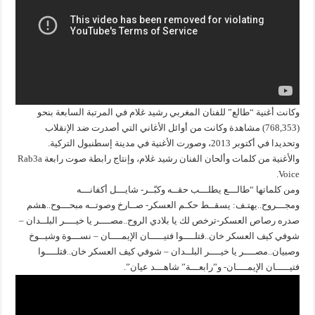
وكانت أغنية “طالع” للفنان المغربي رشيد غلام في المرتبة السابعة بنحو
(768,353) مشاهدة وكانت من أوائل الأغاني التي أصدرت ضد الإنقلاب
وتحديدا في أكتوبر 2013، وصورت الأغنية في مدينة إسطنبول التركية.
والأغنية من كلمات وألحان الفنان رشيد غلام، وإنتاج رابطة صوت رابعة Rab3a
Voice.
ومن كلماتها “طالـــع يطلـــب حقــه وكبّــر- شايـــل أكفانـــه
ومجـــروح..يهتـف: يسقــط حكـم العسكر- صــارخ وصوتــه مبحـــوح..هشم
صدره رصاص العسكر-ترخص لك يا بلادي الروح..مصــــر يا خيــــر البلــدان –
شوفي كيف العسكر خان..قتلــــوا فتيـــــان الإيمــــان – نســـوة وشيــوخ
وصبيان..مصــــر يا خيــــر البلــدان – شوفي كيف العسكر خان..قتلــــوا
فتيـــــان الإيمــــان- و”رابعـــة” شاهـــد عيان”.