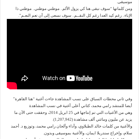
موسيقى.
ومن كلماتها “سوف نبقى هنا كي يزول الألم.. موطني موطني.. موطني ذا
الإباء.. رغم كيد العدا رغم كل النقــم.. سوف نسعى إلى أن تعم النعـم”.
وفي ثاني محطات السباق على نسب المشاهدة جاءت أغنية “هنا القاهرة”
أيضا للمنشد رامي محمد، كثاني أعلى أغنية في نسب المشاهدة
وهي من الأغنيات التي تم إنتاجها في 25 ابريل 2014، وحققت حتى الآن ما
يزيد عن مليون ومائتي ألف مشاهدة (1,207,942).
والأغنية من كلمات خالد الطبلاوي، وأداء وألحان رامي محمد، وتوزيع د. أحمد
سلام، وإخراج سندريلا ايمان، والأغنية بموسيقى وبدون.