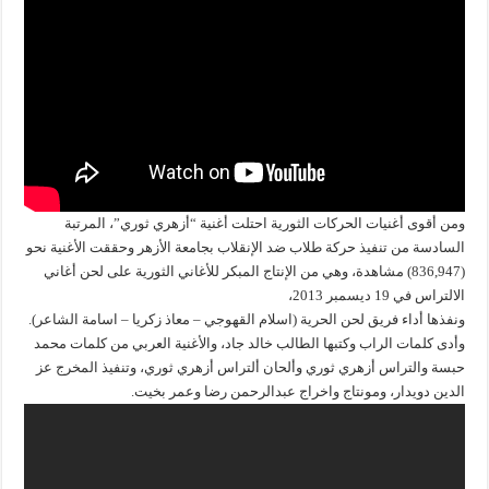
ومن أقوى أغنيات الحركات الثورية احتلت أغنية “أزهري ثوري”، المرتبة
السادسة من تنفيذ حركة طلاب ضد الإنقلاب بجامعة الأزهر وحققت الأغنية نحو
(836,947) مشاهدة، وهي من الإنتاج المبكر للأغاني الثورية على لحن أغاني
الالتراس في 19 ديسمبر 2013،
ونفذها أداء فريق لحن الحرية (اسلام القهوجي – معاذ زكريا – اسامة الشاعر).
وأدى كلمات الراب وكتبها الطالب خالد جاد، والأغنية العربي من كلمات محمد
حبسة والتراس أزهري ثوري وألحان ألتراس أزهري ثوري، وتنفيذ المخرج عز
الدين دويدار، ومونتاج واخراج عبدالرحمن رضا وعمر بخيت.