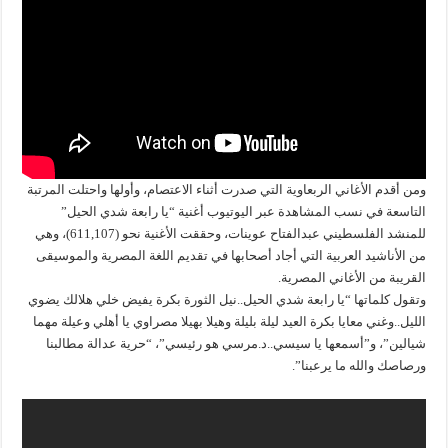
ومن أقدم الأغاني الربعاوية التي صدرت أثناء الاعتصام، وأولها واحتلت المرتبة
التاسعة في نسب المشاهدة عبر اليوتيوب أغنية “يا رابعة شدي الحيل”
للمنشد الفلسطيني عبدالفتاح عوينات، وحققت الأغنية نحو (611,107)، وهي
من الأناشيد العربية التي أجاد أصحابها في تقديم اللغة المصرية والموسيقى
القريبة من الأغاني المصرية.
وتقول كلماتها “يا رابعة شدي الحيل..نيل الثورة بكرة يفيض خلي هلالك يضوي
الليل..وغني معايا بكرة العيد ليلة بليلة وهيلا بهيلا مصراوي يا أهلي وعيلة مهما
شيالين”، و”أسمعها يا سيسي..د.مرسي هو رئيسي”، “حرية عدالة مطالبنا
ورصاصك والله ما يرعبنا”.