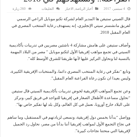
على
4 سبتمبر، 2017
أخبار الرياضة
,
الاخبار
التعليقات
260 زيارة
راعي
السيتي:
قال الصيني ستيفن ها المدير العام لشركة تكنو موبايل الراعي الرسمي
حاولنا
العمل
لفريق مانشستر سيتي الإنجليزي، إنه يستهدف رعاية المنتخب المصري في
مع
العام المقبل 2018.
الفراعنة..
ونستهدفهم
في
2018
وأضاف ستيفن على هامش مشاركة 4 ناشئين مصريين في تدريبات بأكاديمية
مغلقة
السيتي في تجمع مواهب إفريقيا الأول لتكنو موبايل ” مصر من البلاد المهمة
بالنسبة لنا ونحاول التركيز عليها لأنها طريقنا للشرق الأوسط كله”.
وتابع “نفكر في رعاية المنتخب المصري دائما، والمنتخبات الإفريقية الكبيرة،
وليس بعيدا ان نكون رعاة الفراعنة العام المقبل”.
وعن تجمع المواهب الإفريقية لخوض تدريبات بأكاديمية السيتي قال ستيفن
“نحاول مساعدة الأطفال الصغار في إفريقيا للتواجد في فريق كبير، ونركز
على البلاد خارج أوروبا، نعمل في كل العالم، وكل بلد لها تفكير خاص بها”.
وواصل “بدأنا بخمس دول إفريقية، ونسعى لزيادتهم في المستقبل، وما ساهم
في نجاح التجمع الأول لمواهب إفريقيا أننا بدأنا من مصر، نحاول رد الجميل
لإفريقيا التي منحتنا نجاحات كبيرة”.