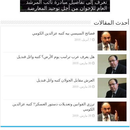
الطاغية “واجب وطني وضرورة
تعرف إلى تفاصيل مبادرة نائب المرشد
مواطنين بهزلية النائب العام يؤكد تحول
أمين عام الإخوان: لا تصالح مع القتلة ولا
الانتهاكات بحق المرأة وإطلاق سراح كل
الحرائر
اقتصادية”
بديل عن القصاص
القضاء لألعوبة في يد العسكر
العام للإخوان من أجل توحيد المعارضة
أحدث المقالات
فضائح السيسي بيه كتبه عزالدين الكومي
7 أبريل، 2019
هل يعرف عرب ترامب يوم الأرض؟ كتبه وائل قنديل
30 مارس، 2019
العرش مقابل الجولان كتبه وائل قنديل
28 مارس، 2019
ترزي القوانين وتعديلات دستور العسكر!! كتبه عزالدين
الكومي
28 مارس، 2019