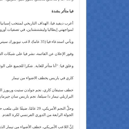
فيا متأثر بشدة
أعرب ديفيد فيا، الهداف التاريخي لمنتخب إسبانيا
لمواجهتي إيطاليا وليشتنشتاين، في تصفيات أوروبا المؤهلة
ويأتي استدعاء فيا (35 عاما)، لاعب نيويورك سيتي، بعد مرور 38 شهرا على آخر مباراة شارك فيها مع “لا روخا.
وفور الإعلان عن القائمة، نشر فيا على شبكات ال
وعلق فيا: “أنا متأثر للغاية.. شكرا للجميع على ا
كاري في باريس يخطف الاضواء من نيمار
خطف ستيفان كاري، نجم جولدن ستيت وريورز الذي
البرازيلي نيمار دا سيلفا، نجم باريس سان جيرمان
وحلَّ النجم الأمريكي، 29 عامً
الجولة الرابعة من الدوري الفرنسي لكرة القدم.
إنَّ اللاعب الأمريكي، خطف الأضواء من نيمار 