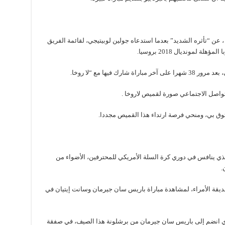
 ، عن “تأثره الشديد” بعدما استدعاه جولين لوبيتيجي، لقائمة الفريق
 لمونديال 2018 بروسيا.
تواصل الاجتماعي صورة لقميص لاروخا .
لوثوق بي، ومنحي فرصة ارتداء هذا القميص مجددا.
 ينافس في دوري كرة السلة الأمريكي للمحترفين، الأضواء من
.
ا، ضيفًا على ملعب حديقة الأمراء، لمشاهدة مباراة باريس سان جيرمان وسانت إيتيان في
الذي انضم إلى باريس سان جيرمان من برشلونة هذا الصيف، في صفقة