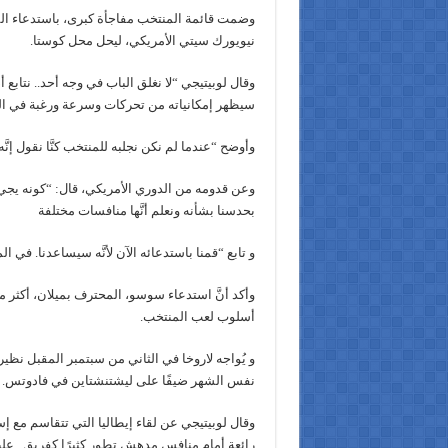
وضمت قائمة المنتخب مفاجأة كبرى، باستدعاء ال
نيويورك سيتي الأمريكي، ليحل محل كوستا.
وقال لوبيتيجي “لا نغلق الباب في وجه أحد.. نتابع 
سيظهر إمكانياته من تحركات وسرعة ورغبة في المن
وأوضح “عندما لم نكن نجلبه للمنتخب كنَّا نقول إنَّ
وعن قدومه من الدوري الأمريكي، قال: “كونه يجيء من
بحدسنا بشأنه ونعلم أنَّها منافسات مختلفة
و تابع “قمنا باستدعائه الآن لأنَّه سيساعدنا. في
وأكد أنَّ استدعاء سوسو، المحترف بميلان، أكثر من
أسلوب لعب المنتخب.
و يُواجه لاروخا في الثاني من سبتمبر المقبل نظي
نفس الشهر ضيفًا على ليشتنشتاين في فادوتس.
رائعة أمام منافس مدهش تطور كثيرًا كفريق.. علينا