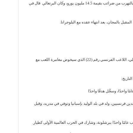
واتهم المدعي العام الإسباني، كريستيانو رونالدو بالتهرب من ضرائب بقيمة 14.5 مليون يورو، وكان البرتغالي قال في
بل بالمجان، بعد انتهاء عقده مع البلوجرانا.
أصبح جناح بوروسيا دورتموند السابق عثمان ديمبلي، اللاعب الفرنسي رقم (22) الذي سيخوض مغامرة اللعب مع
لتاريخ:
ب وسط وابن لوالدين فرنسيين، ولد في بلد الوليد بإسبانيا وتوفي في مدريد، وقبل