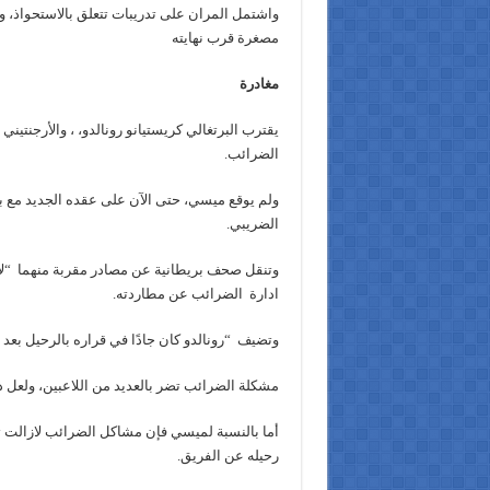
واشتمل المران على تدريبات تتعلق بالاستحواذ، و
مصغرة قرب نهايته
مغادرة
يقترب البرتغالي كريستيانو رونالدو، ، والأرجنتين
الضرائب.
ولم يوقع ميسي، حتى الآن على عقده الجديد مع بر
الضريبي.
وتنقل صحف بريطانية عن مصادر مقربة منهما “لا
ادارة الضرائب عن مطاردته.
وتضيف “رونالدو كان جادًا في قراره بالرحيل بعد ا
مشكلة الضرائب تضر بالعديد من اللاعبين، ولعل ذ
أما بالنسبة لميسي فإن مشاكل الضرائب لازالت تلاح
رحيله عن الفريق.