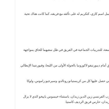
اريس سان جيرمان، قميصًا بالرقم 30، ويحمل اسم كاري، كتكريم له على تألقه مع فريقه، كما كانت هناك تحية
جمعة، للتدريبات الجماعية في الفريق في ظل سعيهما للحاق بمواجهة
م ديبورتيفو لاكورونيا بالجولة الأولى من الليجا، وفيورنتينا الإيطالي
لتي حصل عليها كل من كريستيانو رونالدو، وسيرجيو راموس، ولوكا
رب الفرنسي زين الدين زيدان، باستثناء خيسوس باييخو الذي لا يزال
يدان، حارس فريق الرديف كاستيا.