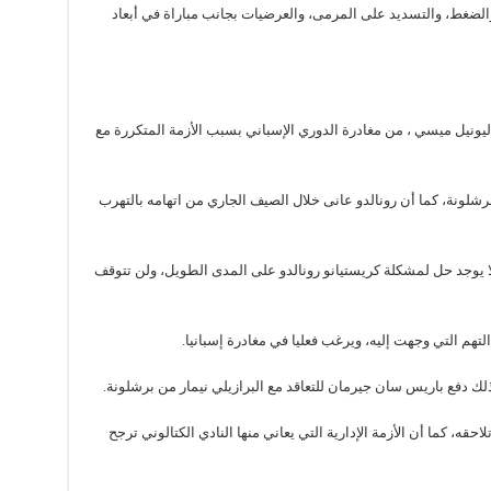
الضغط، والتسديد على المرمى، والعرضيات بجانب مباراة في أبعاد
ي ليونيل ميسي ، من مغادرة الدوري الإسباني بسبب الأزمة المتكررة مع
شلونة، كما أن رونالدو عانى خلال الصيف الجاري من اتهامه بالتهرب
 يوجد حل لمشكلة كريستيانو رونالدو على المدى الطويل، ولن تتوقف
لتهم التي وجهت إليه، ويرغب فعليا في مغادرة إسبانيا.
لك دفع باريس سان جيرمان للتعاقد مع البرازيلي نيمار من برشلونة.
قه، كما أن الأزمة الإدارية التي يعاني منها النادي الكتالوني ترجح