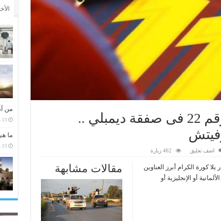
الأخ
من آد
صباحك أوروبي .. سر رقم 22 فى صفقة ديمبلي ..
13 مارس، 2026
وفيتش
ما هي
13 مارس، 2026
اضف تعليق
462 زيارة
مقالات مشابهة
ا كورة الكرام أبرز العناوين
مانية أو الإنجليزية أو