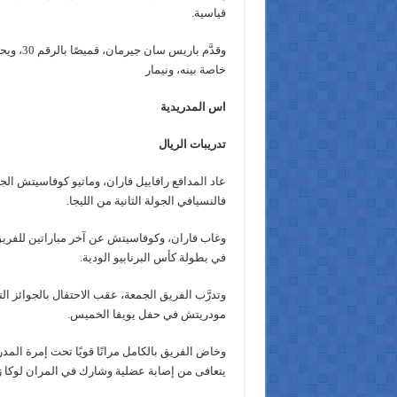
قياسية.
وقدَّم ب
خاصة بينه، ونيمار
اس المدريدية
تدريبات الريال
عاد المدافع رافاييل فاران، وماتيو كوفاسيتش ال
فالنسيافي الجولة الثانية من الليجا.
وغاب فاران، وكوفاسيتش عن آخر مباراتين للفريق أما
في بطولة كأس البرنابيو الودية.
وتدرَّب الفريق الجمعة، عقب الاحتفال بالجوائز ا
مودريتش في حفل يويفا الخميس.
وخاض الفريق بالكامل مرانًا قويًا تحت إمرة المد
يتعافى من إصابة عضلية وشارك في المران لوكا ز