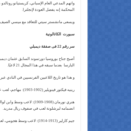
المحكمة إنه يفضل العودة لإنجلترا.
ويسعى مانشستر سيتي للتعاقد مع ميسي الصيف المق
سبورت الكاتالونية
سر رقم 22 فى صفقة ديمبلي
البارسا بعدما سبقه في هذا المجال 21 لاعبًا.
و هذا هو تاريخ اللاعبين الفرنسيين في النادي عبر ا
رينيه فيكتور فينويلير (1902-1903): مهاجم، لعب عامًا واحدًا، وسجَّل هدفًا واحدًا
هنري نورمان (1908-1909): لاع
انضمامه لبرشلونة لعب في صفوف ريال مدريد.
جيم كارلير (1913-1914): لاعب وسط هجومي، لعب عامًا واحدًا ببرشلونة، وشارك في الحرب العالمية الأولى كطيار.