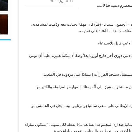
8 أبريل، 2019
مخضرم ديفيد فيا لاعب
أداء الجميع. استدعاء (فيا) كان مهمًا. تحدثت معه وذهبت لمشاهدته.
افسة.. هذا ما اعتاد على تقديمه.
ه لاعب قابل للاستدعاء
 دوري آخر خارج أوروبا يعدُّ وضعًا لا يمكنناتغييره. علينا أن نؤمن
 المستقبل سنتخذ القرارات اعتمادًا على مردوده في الملعب.
 مستحق، مشيرًا إلى أنَّه يمتلك المهارة والمراوغة والكثير من
ره الإيطالي على ملعب سانتياجو برنابيو، بينما يحل في الخامس من
وقال لوبيتيجي عن لقاء إيطاليا التي تتقاسم مع إسبانيا صدارة المجموعة السابعة بـ16 نقطة لكل منهما: “ستكون مباراة
 أن نسعى لتخطيهم بالبرنابيو بتقديم مباراة كبيرة.