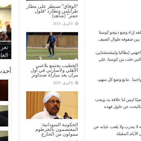
“الوفاق” تسيطر على مطار
طرابلس وتطارد “فلول
حفتر” (شاهد)
8 أبريل، 2019
لقه إزاء وضع دييجو كوستا
“الإ
“الم
“متح
ب بين صفوفه طوال الصيف.
الط
تعرف
مواط
أمين
الان
اجهتي إيطاليا وليشتنشتاين،
الحر
اقتص
بدي
القض
العا
تصفيات المؤهلة لمونديال روسيا 2018، والتي خلت من كوستا، على
الخطيب يجتمع بلاعبي
أحدث
الأهلي ولاسارتي في أول
مران بعد مباراة صنداونز
اجبنا.. نتابع وضع كل منهم،
8 أبريل، 2019
ينًا ليس لنا علاقة به، ويجب
 بالبحث عن حلول فهذه
الحكومة السودانية:
ه لا يتدرب ولا يلعب. غيابه عن
المعتصمون بالخرطوم
لأيام المقبلة.
ممولون من الخارج