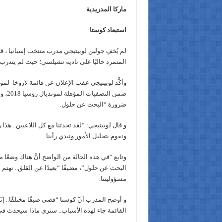
ماركا المدريدية
استبعاد كوستا
لم يُخفِ جولين لوبيتيجي مدرب منتخب إسبانيا ، ق
المتمرد حاليًا على ناديه تشيلسي؛ حيث لم يتدر
وأكَّد لوبيتيجي عقب الإعلان عن قائمة لاروخا لمو
ضمن ال
ضرورة “البحث عن حلول.
و قال لوبيتيجي: “لقد تحدثنا مع كل اللاعبين.. هذا و
ونقوم بتحليل الأمور ونبدي رأينا.
وتابع “في هذه الحالة من الواضح أنَّ هناك وضعًا مع
البحث عن حلول”، مضيفًا “بعيدًا عن القلق.. نهتم
مسؤوليتنا.
و أوضح المدرب أنَّ كوستا “قضى صيفًا مختلفًا.. إنَّ
القائمة جاء لهذه الأسباب.. سنرى ماذا سيحدث في ا