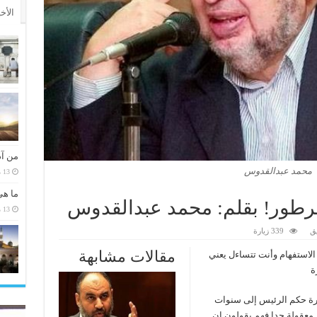
الأخ
من آد
محمد عبدالقدوس
13 مارس، 2026
ما هي
رطور! بقلم: محمد عبدالقدوس
13 مارس، 2026
ق
339 زيارة
مقالات مشابهة
 الاستفهام وأنت تتساءل يعني
ة
فترة حكم الرئيس إلى سنوات
ر معقولة جدا فهم يقولون إن