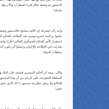
الدستور تم وضعه خلال فترة اضطراب والآن وقد ا
تعديله!
وإيه رأى حضرتك إن كلامه صحيح، فالدستور وضع
عضوا برئاسة عمرو موسى بعد الإطاحة بالحكم ا
استقرار الأمر للحكم العسكري الحالي! فأراد واض
شاركت في الإطاحة بالإخوان وعملوا أن يكون الد
سلطات الدولة!
والآن.. وبعد أن أحكم السيسي قبضته على البلاد وال
السلطة التنفيذية، على الرغم من أن هذا الدست
للحاكم ولا يمكن مقار
مصر!
والمطالبة بمد فترة حكم الرئيس المستبد أراه شي