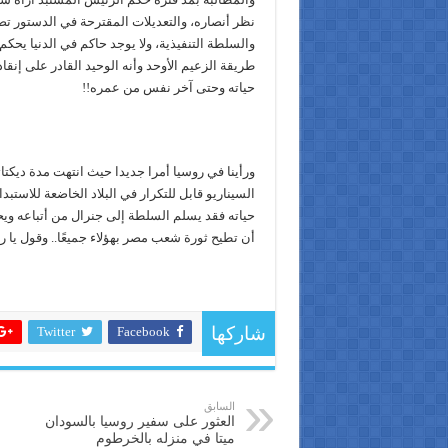
نظر أنصاره، والتعديلات المقترحة في الدستور ت
والسلطة التنفيذية، ولا يوجد حاكم في الدنيا يحك
طريقة الزعيم الأوحد وأنه الوحيد القادر على إن
حياته وحتى آخر نفس من عمره!!
ورأينا في روسيا أمرا جديدا حيث انتهت مدة ديكتا
السيناريو قابل للتكرار في البلاد الخاضعة للاست
حياته فقد يسلم السلطة إلى جنرال من أتباعه ويحك
أن تطيح ثورة شعب مصر بهؤلاء جميعًا.. وقول يا ر
Twitter
Facebook
شاركها
السابق
العثور على سفير روسيا بالسودان
ميتا في منزله بالخرطوم