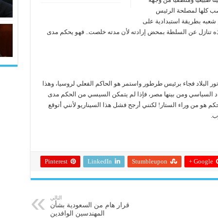
صب كلها لمصلحة الرئيس
م شعبه بطريقة استبدادية على
قاذه تنازل عن السلطة بمحض إرادته لأن مدته خلصت.. فهو يحكم مدى
تور البلاد فجاء برئيس طرطور واستمر هو الحاكم الفعلي لروسيا، وهذا
بداد السياسي ومن بينها مصر، فإذا لم يتمكن السيسي من الحكم مدى
م هو من وراء الستار! لكنني أرجح فشل هذا السيناريو لأنني أتوقع
ب.
Pinterest
LinkedIn
Stumbleupon
Google +
التالي
قرار هام من السعودية بشأن
المهندسين الوافدين