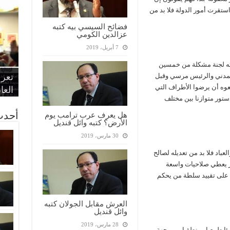
ستقرت أمور الدولة فلا بد من
فضائح السيسي بيه كتبه
عزالدين الكومي
7 أبريل، 2019
“الإ
“الم
“متح
ته لجنة مشكلة من خمسين
الط
تعرف
مواط
أمين
الان
لمدني والرئيس مرسي وقبل
عوه أن يرضوا الأطراف التي
الحر
اقتص
بدي
القض
العا
ستور متوازنا بين مختلف
أحدث
هل يعرف عرب ترامب يوم
الأرض؟ كتبه وائل قنديل
30 مارس، 2019
عباد فلا بد من تعديله لصالح
ور يعطي صلاحيات واسعة
نته بدستور 2012 الذي عمل على تقييد سلطة من يحكم
العرش مقابل الجولان كتبه
وائل قنديل
28 مارس، 2019
ئا طبيعيا ومنطقيا من وجهة