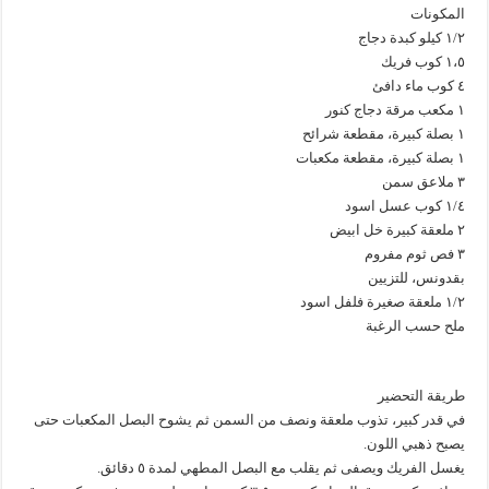
المكونات
١/٢ كيلو كبدة دجاج
١،٥ كوب فريك
٤ كوب ماء دافئ
١ مكعب مرقة دجاج كنور
١ بصلة كبيرة، مقطعة شرائح
١ بصلة كبيرة، مقطعة مكعبات
٣ ملاعق سمن
١/٤ كوب عسل اسود
٢ ملعقة كبيرة خل ابيض
٣ فص ثوم مفروم
بقدونس، للتزيين
١/٢ ملعقة صغيرة فلفل اسود
ملح حسب الرغبة
طريقة التحضير
في قدر كبير، تذوب ملعقة ونصف من السمن ثم يشوح البصل المكعبات حتى
يصبح ذهبي اللون.
يغسل الفريك ويصفى ثم يقلب مع البصل المطهي لمدة ٥ دقائق.