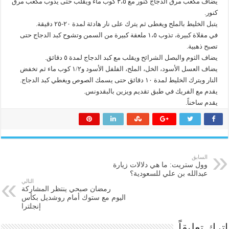
يضاف مكعب مرق الدجاج كنور مع ٣،٥ كوب ماء ويقلب حتى يذوب مكعب مرق
كنور.
يتبل الخليط بالملح ويغطى ثم يترك على نار هادئة لمدة ٢٠-٢٥ دقيقة.
في مقلاة كبيرة، تذوب ١،٥ ملعقة كبيرة من السمن وتشوح كبد الدجاج حتى
تصبح ذهبية.
يضاف الثوم والبصل الشرائح ويقلب مع كبد الدجاج لمدة ٥ دقائق.
يضاف العسل الأسود، الخل، الملح، الفلفل الأسود و١/٢ كوب ماء ثم تخفض
النار ويترك الخليط لمدة ١٠ دقائق حتى يسمك الصوص ويغطي كبد الدجاج.
يقدم مع الفريك في طبق تقديم ويزين بالبقدونس.
يقدم ساخناً.
السابق
وول ستريت: ما هي دلالات زيارة
عبدالله بن علي للسعودية؟
التالي
رمضان صبحي ينتظر المشاركة
اليوم مع ستوك أمام روشديل بكأس
إنجلترا
اترك تعليقاً