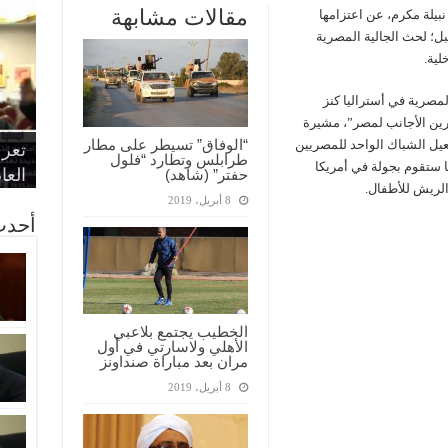
مقالات مشابهة
نبيلة مكرم، عن اعتزامها
بل؛ لحث الجالية المصرية
لية.
مصرية في أستراليا كنز
رين الأجانب لمصر”، مشيرة
“الإ
“الم
“متح
“الوفاق” تسيطر على مطار
فعيل الشباك الواحد للمصريين
الط
تعرف
مواط
أمين
الان
طرابلس وتطارد “فلول
ا ستقوم بجولة في أمريكا
الحر
اقتص
بدي
القض
العا
حفتر” (شاهد)
الريش للأطفال.
8 أبريل، 2019
أحدث
الخطيب يجتمع بلاعبي
الأهلي ولاسارتي في أول
مران بعد مباراة صنداونز
8 أبريل، 2019