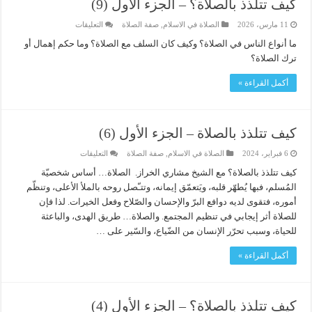
كيف تتلذذ بالصلاة؟ – الجزء الأول (9)
على
11 مارس، 2026
الصلاة في الاسلام
,
صفة الصلاة
التعليقات
كيف
تتلذذ
ما أنواع الناس في الصلاة؟ وكيف كان السلف مع الصلاة؟ وما حكم إهمال أو
بالصلاة؟
ترك الصلاة؟
–
الجزء
الأول
أكمل القراءة »
(9)
مغلقة
كيف تتلذذ بالصلاة – الجزء الأول (6)
على
6 فبراير، 2024
الصلاة في الاسلام
,
صفة الصلاة
التعليقات
كيف
تتلذذ
كيف تتلذذ بالصلاة؟ مع الشيخ مشاري الخراز. الصلاة… أساس شخصيّة
بالصلاة
المُسلم، فبها يُطهّر قلبه، ويَتعمّق إيمانه، وتتـّصل روحه بالملأ الأعلى، وتنظّم
–
الجزء
أموره، فتقوى لديه دوافع البرّ والإحسان والصّلاح وفعل الخيرات. لذا فإن
الأول
(6)
للصلاة أثر إيجابي في تنظيم المجتمع. والصلاة… طريق الهدى، والباعثة
مغلقة
للحياة، وسبب تحرّر الإنسان من الضّياع، والسّير على …
أكمل القراءة »
كيف تتلذذ بالصلاة؟ – الجزء الأول (4)