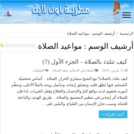
الرئيسية
/
أرشيف الوسم : مواعيد الصلاة
أرشيف الوسم :
مواعيد الصلاة
كيف تتلذذ بالصلاة – الجزء الأول (7)
على
11 مارس، 2026
الصلاة في الاسلام
,
صفة الصلاة
التعليقات
كيف
تتلذذ
كيف تتلذذ بالصلاة؟ مع الشيخ مشاري الخراز. الصلاة… أساس شخصيّة
بالصلاة
المُسلم، فبها يُطهّر قلبه، ويَتعمّق إيمانه، وتتـّصل روحه بالملأ الأعلى، وتنظّم
–
الجزء
أموره، فتقوى لديه دوافع البرّ والإحسان والصّلاح وفعل الخيرات. لذا فإن
الأول
(7)
للصلاة أثر إيجابي في تنظيم المجتمع. والصلاة… طريق الهدى، والباعثة
مغلقة
للحياة، وسبب تحرّر الإنسان من الضّياع، والسّير على …
أكمل القراءة »