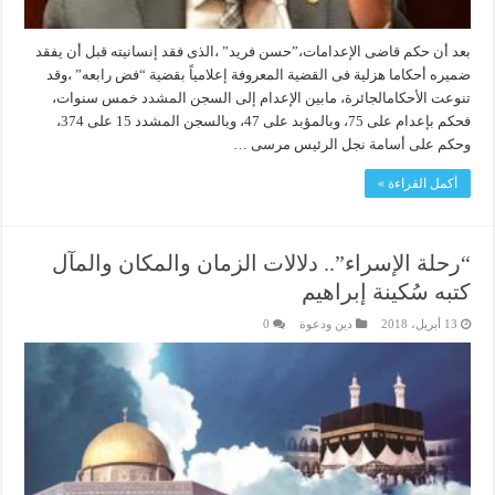
بعد أن حكم قاضى الإعدامات،”حسن فريد” ،الذى فقد إنسانيته قبل أن يفقد
ضميره أحكاما هزلية فى القضية المعروفة إعلامياً بقضية “فض رابعه” ،وقد
تنوعت الأحكامالجائرة، مابين الإعدام إلى السجن المشدد خمس سنوات،
فحكم بإعدام على 75، وبالمؤبد على 47، وبالسجن المشدد 15 على 374،
وحكم على أسامة نجل الرئيس مرسى …
أكمل القراءة »
“رحلة الإسراء”.. دلالات الزمان والمكان والمآل
كتبه سُكينة إبراهيم
13 أبريل، 2018
دين ودعوة
0