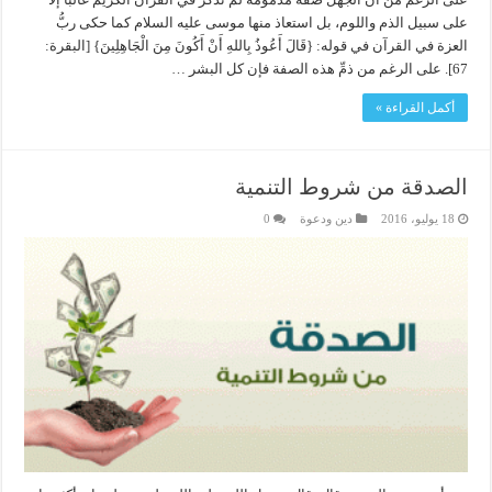
على سبيل الذم واللوم، بل استعاذ منها موسى عليه السلام كما حكى ربُّ
العزة في القرآن في قوله: {قَالَ أَعُوذُ بِاللهِ أَنْ أَكُونَ مِنَ الْجَاهِلِينَ} [البقرة:
67]. على الرغم من ذمِّ هذه الصفة فإن كل البشر …
أكمل القراءة »
الصدقة من شروط التنمية
18 يوليو، 2016
دين ودعوة
0