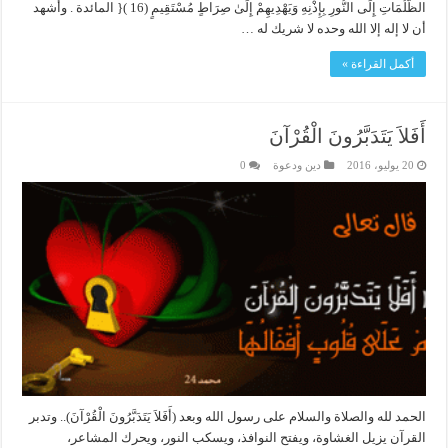
الظُّلُمَاتِ إِلَى النُّورِ بِإِذْنِهِ وَيَهْدِيهِمْ إِلَىٰ صِرَاطٍ مُسْتَقِيمٍ (16 ){ المائدة . وأشهد
أن لا إله إلا الله وحده لا شريك له …
أكمل القراءة »
أَفَلاَ يَتَدَبَّرُونَ الْقُرْآنَ
20 يوليو، 2016
دين ودعوة
0
الحمد لله والصلاة والسلام على رسول الله وبعد (أَفَلاَ يَتَدَبَّرُونَ الْقُرْآنَ).. وتدبر
القرآن يزيل الغشاوة، ويفتح النوافذ، ويسكب النور، ويحرك المشاعر،