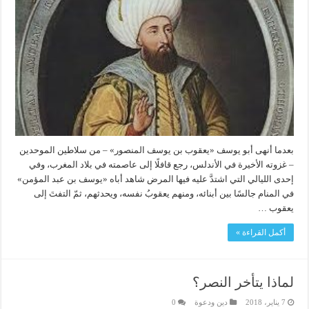
بعدما أنهى أبو يوسف «يعقوب بن يوسف المنصور» – من سلاطين الموحدين
– غزوته الأخيرة في الأندلس، رجع قافلًا إلى عاصمته في بلاد المغرب، وفي
إحدى الليالي التي اشتدَّ عليه فيها المرض شاهد أباه «يوسف بن عبد المؤمن»
في المنام جالسًا بين أبنائه، ومنهم يعقوبُ نفسه، ويحدثهم، ثمّ التفتَ إلى
يعقوب …
أكمل القراءة »
لماذا يتأخر النصر؟
7 يناير، 2018
دين ودعوة
0