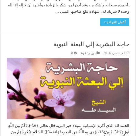
،أحمده سبحانه وأشكره ، وقد أذن لمن شكر بالزيادة ، وأشهد أن لا إله إلا الله
وحده لا شريك له ، شهادة تبلغ صاحبها المنى …
أكمل القراءة »
حاجة البشرية إلي البعثة النبوية
1 ديسمبر، 2016
دين ودعوة
0
الحمد لله الذى أكرم الإنسانية بميلاد خير البرية قال تعالي } قَدْ جَاءَكُمْ مِنَ اللَّهِ
نُورٌ وَكِتَابٌ مُبِينٌ(15) يَهْدِي بِهِ اللَّهُ مَنِ اتَّبَعَ رِضْوَانَهُ سُبُلَ السَّلَامِ وَيُخْرِجُهُمْ مِنَ