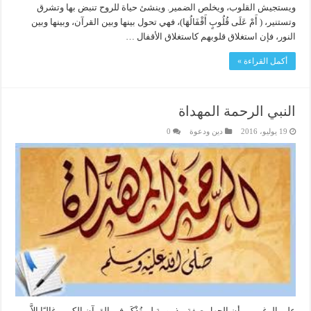
ويستجيش القلوب، ويخلص الضمير. وينشئ حياة للروح تنبض بها وتشرق
وتستنير، ( أَمْ عَلَى قُلُوبٍ أَقْفَالُهَا)، فهي تحول بينها وبين القرآن، وبينها وبين
النور، فإن استغلاق قلوبهم كاستغلاق الأقفال …
أكمل القراءة »
النبي الرحمة المهداة
19 يوليو، 2016
دين ودعوة
0
على الرغم من أن الجهل صفة مذمومة لم تُذْكَر في القرآن الكريم غالبًا إلاَّ