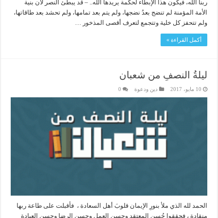
ربنا الله، فيكون هذا الإبطاء لحكمة يريدها الله.. – قد يبطئ النصر لأن بنية
الأمة المؤمنة لم تنضج بعدُ نضجها، ولم يتم بعد تمامها، ولم تحشد بعد طاقاتها،
ولم تتحفز كل خلية وتتجمع لتعرف أقصى المذخور …
أكمل القراءة »
ليلةُ النصفِ من شعبان
10 مايو، 2017
دين ودعوة
0
الحمد لله الذي ملأ بنورِ الإيمان قلوبَ أهل السعادة ، فأقبلت على طاعة ربها
منقادة ، فحققوا حُسن المعتقد وحسن العمل وحسن الرضا وحسن العبادة