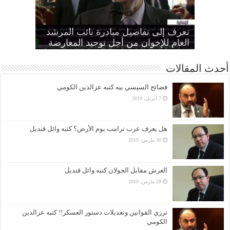
“الإخوان”: تأييد النقض بإعدام تسعة
“المجلس الثوري”: التحرك ضد الأنظمة
“متحدثة الإخوان” تطالب الانقلاب بوقف
الطاغية “واجب وطني وضرورة
تعرف إلى تفاصيل مبادرة نائب المرشد
مواطنين بهزلية النائب العام يؤكد تحول
أمين عام الإخوان: لا تصالح مع القتلة ولا
الانتهاكات بحق المرأة وإطلاق سراح كل
الحرائر
اقتصادية”
بديل عن القصاص
القضاء لألعوبة في يد العسكر
العام للإخوان من أجل توحيد المعارضة
أحدث المقالات
فضائح السيسي بيه كتبه عزالدين الكومي
7 أبريل، 2019
هل يعرف عرب ترامب يوم الأرض؟ كتبه وائل قنديل
30 مارس، 2019
العرش مقابل الجولان كتبه وائل قنديل
28 مارس، 2019
ترزي القوانين وتعديلات دستور العسكر!! كتبه عزالدين
الكومي