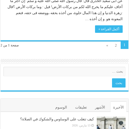
عن أبى سعيد الخدرى قال: قال رسول الله صلى الله عليه و سلم :إن أكثر ما
أخاف عليكم ما يخرج الله لكم من بركات الأرض! قيل : وما بركات الأرض ؟قال
:زهرة الدنيا و إن هذا المال حلوة، من أخذه بحقه ،ووضعه فى حقه، فنعم
المعونة هو. و إن أخذه …
أكمل القراءة »
1
»
2
صفحة 1 من 2
الأخيرة
الأشهر
تعليقات
الوسوم
كيف تتغلب على الوساوس والشكوك في الصلاة؟
13 مارس، 2026